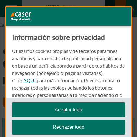
Caser.es
CEPILLO DE DIENTES MANUAL O ELÉCTRICO
Información sobre privacidad
¿Qué cepillo de
Utilizamos cookies propias y de terceros para fines
dientes escoger:
analíticos y para mostrarte publicidad personalizada
en base a un perfil elaborado a partir de tus hábitos de
navegación (por ejemplo, páginas visitadas).
manual o eléctrico?
Clica
AQUÍ
para más información. Puedes aceptar o
rechazar todas las cookies pulsando los botones
inferiores o personalizarlas a tu medida haciendo clic
Share
en
"configurar cookies"
.
Aceptar todo
Te recordamos que puedes modificar tus ajustes de
cookies en cualquier momento en la sección
Política
Rechazar todo
de Cookies
.