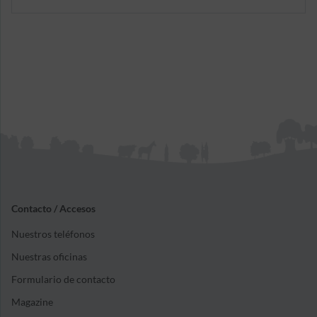
bienes inmuebles, como los producidos en el
continente, o lo que es lo mismo, los relativos a la
estructura de la casa.
Contacto / Accesos
Nuestros teléfonos
Nuestras oficinas
Formulario de contacto
Magazine