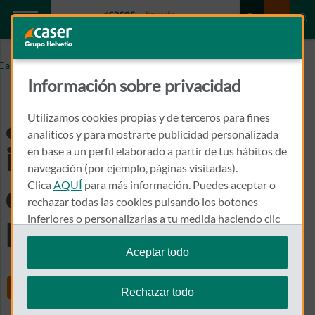
¿QUÉ FACTORES INFLUYEN EN EL PRECIO DE UN
Caser.es
SEGURO DE HOGAR?
Información sobre privacidad
¿Qué factores
Utilizamos cookies propias y de terceros para fines
analíticos y para mostrarte publicidad personalizada
influyen en el precio
en base a un perfil elaborado a partir de tus hábitos de
navegación (por ejemplo, páginas visitadas).
Clica
AQUÍ
para más información. Puedes aceptar o
de un seguro de
rechazar todas las cookies pulsando los botones
inferiores o personalizarlas a tu medida haciendo clic
hogar?
en
"configurar cookies"
.
Aceptar todo
Te recordamos que puedes modificar tus ajustes de
Share
cookies en cualquier momento en la sección
Política
Rechazar todo
de Cookies
.