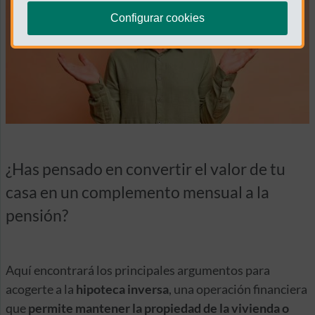
Configurar cookies
¿Has pensado en convertir el valor de tu
casa en un complemento mensual a la
pensión?
Aquí encontrará los principales argumentos para
acogerte a la
hipoteca inversa
, una operación financiera
que
permite mantener la propiedad de la vivienda o