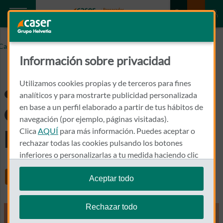
¿MERECE LA PENA CONTRATAR UNA HIPOTECA
Caser.es
INVERSA?
Información sobre privacidad
¿Merece la pena
Utilizamos cookies propias y de terceros para fines
analíticos y para mostrarte publicidad personalizada
contratar una
en base a un perfil elaborado a partir de tus hábitos de
navegación (por ejemplo, páginas visitadas).
Clica
AQUÍ
para más información. Puedes aceptar o
hipoteca inversa?
rechazar todas las cookies pulsando los botones
inferiores o personalizarlas a tu medida haciendo clic
en
"configurar cookies"
.
Share
Aceptar todo
Te recordamos que puedes modificar tus ajustes de
cookies en cualquier momento en la sección
Política
Rechazar todo
de Cookies
.