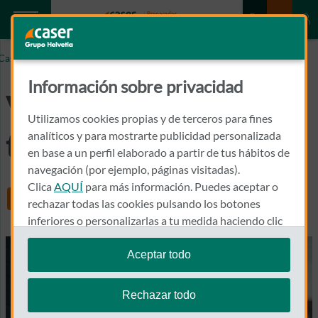
Caser.es
Valor declarado de tu moto
Información sobre privacidad
Valor declarado de
Utilizamos cookies propias y de terceros para fines
tu moto
analíticos y para mostrarte publicidad personalizada
en base a un perfil elaborado a partir de tus hábitos de
navegación (por ejemplo, páginas visitadas).
Clica
AQUÍ
para más información. Puedes aceptar o
Share
rechazar todas las cookies pulsando los botones
inferiores o personalizarlas a tu medida haciendo clic
en
"configurar cookies"
.
Aceptar todo
Te recordamos que puedes modificar tus ajustes de
cookies en cualquier momento en la sección
Política
Rechazar todo
de Cookies
.