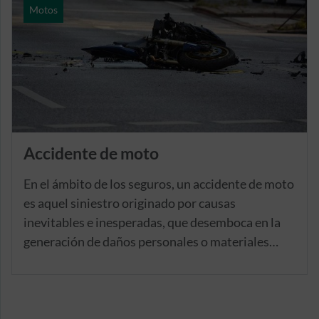
realización es mayor que el valor que realmente
Motos
tiene el vehículo en el mercado.
Accidente de moto
En el ámbito de los seguros, un accidente de moto
es aquel siniestro originado por causas
inevitables e inesperadas, que desemboca en la
generación de daños personales o materiales
para el conductor del vehículo, su acompañante o
terceras personas.