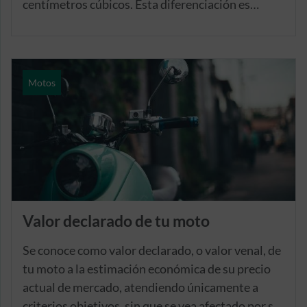
centímetros cúbicos. Esta diferenciación es
importante a la hora de establecer las
limitaciones de los permisos de conducción de
motocicletas, ya que para poder manejar este
tipo de motos deberás tener más de 20 años y
Motos
contar con un permiso A2 desde hace, al menos,
dos años.
Valor declarado de tu moto
Se conoce como valor declarado, o valor venal, de
tu moto a la estimación económica de su precio
actual de mercado, atendiendo únicamente a
criterios objetivos, sin que se vea afectado por su