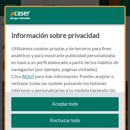
Caser.es
Accidente de moto
Información sobre privacidad
Accidente de moto
Utilizamos cookies propias y de terceros para fines
analíticos y para mostrarte publicidad personalizada
en base a un perfil elaborado a partir de tus hábitos de
Share
navegación (por ejemplo, páginas visitadas).
Clica
AQUÍ
para más información. Puedes aceptar o
rechazar todas las cookies pulsando los botones
inferiores o personalizarlas a tu medida haciendo clic
en
"configurar cookies"
.
Aceptar todo
Te recordamos que puedes modificar tus ajustes de
cookies en cualquier momento en la sección
Política
Rechazar todo
de Cookies
.