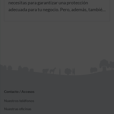
necesitas para garantizar una protección
adecuada para tu negocio. Pero, además, también
te ofrecemos la posibilidad de que adaptes tu
seguro de empresas
a las necesidades específicas
de tu negocio, mediante la inclusión adicional de
aquellas coberturas opcionales que consideres
relevantes en este sentido.
Contacto / Accesos
Nuestros teléfonos
Nuestras oficinas