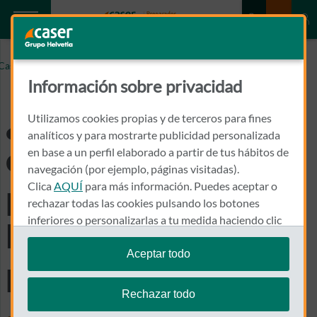
¿Qué protección te ofrece tu seguro para comercios ante
Caser.es
la crisis provocada por la COVID-19?
Información sobre privacidad
¿Qué protección te
Utilizamos cookies propias y de terceros para fines
analíticos y para mostrarte publicidad personalizada
ofrece tu seguro
en base a un perfil elaborado a partir de tus hábitos de
navegación (por ejemplo, páginas visitadas).
Clica
AQUÍ
para más información. Puedes aceptar o
para comercios ante
rechazar todas las cookies pulsando los botones
inferiores o personalizarlas a tu medida haciendo clic
la crisis provocada
en
"configurar cookies"
.
Aceptar todo
por la COVID-19?
Te recordamos que puedes modificar tus ajustes de
cookies en cualquier momento en la sección
Política
Rechazar todo
de Cookies
.