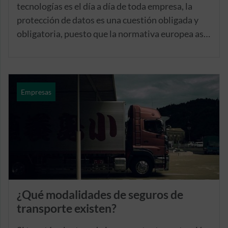
tecnologías es el día a día de toda empresa, la
protección de datos es una cuestión obligada y
obligatoria, puesto que la normativa europea así
nos lo impone. Si quieres que tu pyme esté
cubierta ante posibles incidencias de
ciberseguridad, con el seguro de ciberprotección
de Caser Seguros tendrás la tranquilidad que tu
Empresas
empresa necesita.
¿Qué modalidades de seguros de
transporte existen?