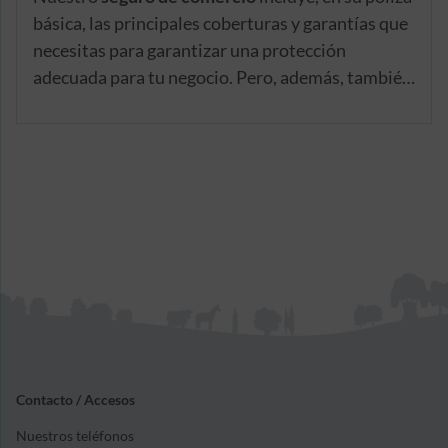
básica, las principales coberturas y garantías que
necesitas para garantizar una protección
adecuada para tu negocio. Pero, además, también
te ofrecemos la posibilidad de que adaptes tu
seguro de empresas
a las necesidades específicas
de tu negocio, mediante la inclusión adicional de
aquellas coberturas opcionales que consideres
relevantes en este sentido.
Contacto / Accesos
Nuestros teléfonos