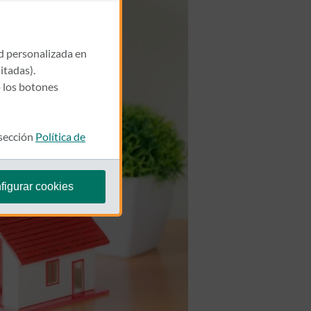
ad personalizada en
itadas).
 los botones
 sección
Política de
figurar cookies