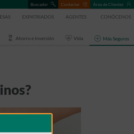
Buscador
Contactar
Área de Clientes
ESAS
EXPATRIADOS
AGENTES
CONÓCENOS
Ahorro e Inversión
Vida
Más Seguros
linos?