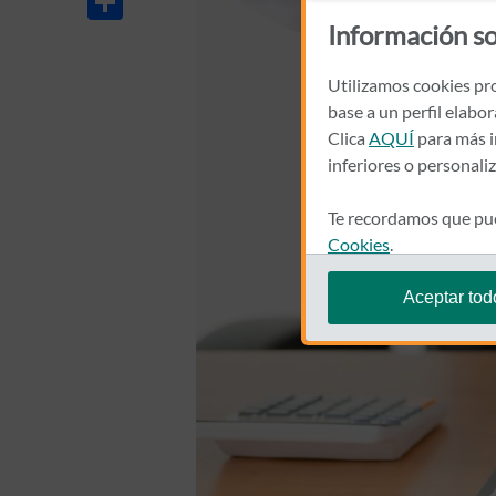
Información so
Utilizamos cookies pro
base a un perfil elabo
Clica
AQUÍ
para más i
inferiores o personali
Te recordamos que pue
Cookies
.
Aceptar tod