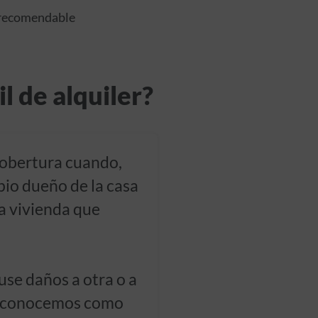
y recomendable
l de alquiler?
cobertura cuando,
pio dueño de la casa
a vivienda que
se daños a otra o a
ue conocemos como