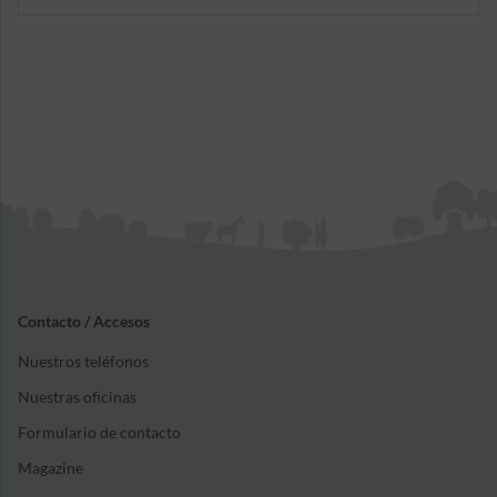
estás obligado por Ley a contratar, al menos, el
seguro de Responsabilidad Civil.
Contacto / Accesos
Nuestros teléfonos
Nuestras oficinas
Formulario de contacto
Magazine