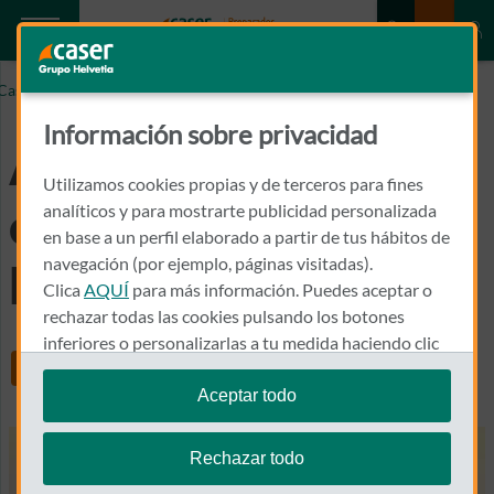
Caser.es
Asegurar quad: ¿Es obligatorio? ¿Cómo hacerlo?
Información sobre privacidad
Asegurar quad: ¿Es
Utilizamos cookies propias y de terceros para fines
obligatorio? ¿Cómo
analíticos y para mostrarte publicidad personalizada
en base a un perfil elaborado a partir de tus hábitos de
navegación (por ejemplo, páginas visitadas).
hacerlo?
Clica
AQUÍ
para más información. Puedes aceptar o
rechazar todas las cookies pulsando los botones
inferiores o personalizarlas a tu medida haciendo clic
Share
en
"configurar cookies"
.
Aceptar todo
Te recordamos que puedes modificar tus ajustes de
cookies en cualquier momento en la sección
Política
Rechazar todo
de Cookies
.