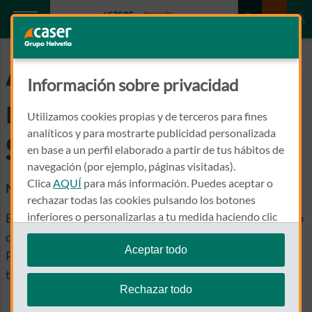
Artículos
Información sobre privacidad
relacionados con los
Utilizamos cookies propias y de terceros para fines
analíticos y para mostrarte publicidad personalizada
Seguros de vida
en base a un perfil elaborado a partir de tus hábitos de
navegación (por ejemplo, páginas visitadas).
Clica
AQUÍ
para más información. Puedes aceptar o
Nos gusta ayudarte
rechazar todas las cookies pulsando los botones
inferiores o personalizarlas a tu medida haciendo clic
En Caser buscamos darte el mejor de los servicios y, uno
en
"configurar cookies"
.
de ellos, es proporcionarte información de interés.
Aceptar todo
Porque lo que importa es que tú elijas lo mejor para ti y
Te recordamos que puedes modificar tus ajustes de
tu momento vital.
cookies en cualquier momento en la sección
Política
Rechazar todo
de Cookies
.
Ver más artículos