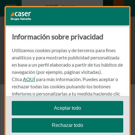
Información sobre privacidad
Utilizamos cookies propias y de terceros para fines
analíticos y para mostrarte publicidad personalizada
en base a un perfil elaborado a partir de tus hábitos de
navegación (por ejemplo, páginas visitadas).
Clica
AQUÍ
para más información. Puedes aceptar o
rechazar todas las cookies pulsando los botones
inferiores o personalizarlas a tu medida haciendo clic
Plan de pensiones – Indexa Más Rentabilidad Bonos, P.P.
en
"configurar cookies"
.
El más barato dentro de
Aceptar todo
Te recordamos que puedes modificar tus ajustes de
Renta Fija a Largo Plazo.
cookies en cualquier momento en la sección
Política
Rechazar todo
de Cookies
.
Para afrontar el reto de la jubilación a base de