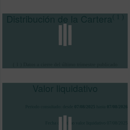
Distribución de la Cartera
( 1 )
( 1 ) Datos a cierre del último trimestre publicado
Valor liquidativo
Periodo consultado: desde
07/08/2025
hasta
07/08/2026
Fecha de último valor liquidativo
07/08/2025