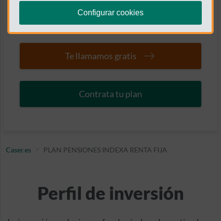
bajar costes y comisiones, indexar las carteras y
Configurar cookies
automatizar la gestión.
Te llamamos gratis
Contrata tu plan
Caser.es
PLAN PENSIONES INDEXA RENTA FIJA
Perfil de inversión