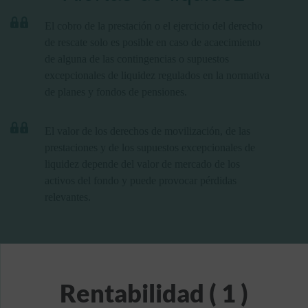
El cobro de la prestación o el ejercicio del derecho
de rescate solo es posible en caso de acaecimiento
de alguna de las contingencias o supuestos
excepcionales de liquidez regulados en la normativa
de planes y fondos de pensiones.
El valor de los derechos de movilización, de las
prestaciones y de los supuestos excepcionales de
liquidez depende del valor de mercado de los
activos del fondo y puede provocar pérdidas
relevantes.
Rentabilidad ( 1 )