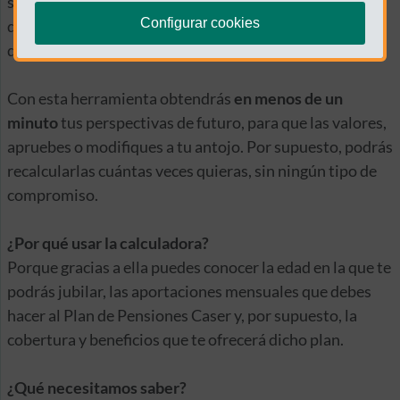
situación económica al finalizar tu vida laboral, porque
Configurar cookies
después de años y años trabajando, mereces disfrutar
de la jubilación sin preocuparte por el bolsillo.
Con esta herramienta obtendrás
en menos de un
minuto
tus perspectivas de futuro, para que las valores,
apruebes o modifiques a tu antojo. Por supuesto, podrás
recalcularlas cuántas veces quieras, sin ningún tipo de
compromiso.
¿Por qué usar la calculadora?
Porque gracias a ella puedes conocer la edad en la que te
podrás jubilar, las aportaciones mensuales que debes
hacer al Plan de Pensiones Caser y, por supuesto, la
cobertura y beneficios que te ofrecerá dicho plan.
¿Qué necesitamos saber?