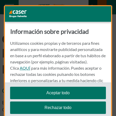
Caser.es
CALCULA PLAN DE PENSIONES
Información sobre privacidad
Calcula tu Plan de
Utilizamos cookies propias y de terceros para fines
Pensiones
analíticos y para mostrarte publicidad personalizada
en base a un perfil elaborado a partir de tus hábitos de
navegación (por ejemplo, páginas visitadas).
personalizado
Clica
AQUÍ
para más información. Puedes aceptar o
rechazar todas las cookies pulsando los botones
inferiores o personalizarlas a tu medida haciendo clic
en
"configurar cookies"
.
Calculadora de Pensiones
Aceptar todo
Te recordamos que puedes modificar tus ajustes de
Estás ante el primer paso para planificar tu futuro.
cookies en cualquier momento en la sección
Política
Rechazar todo
Queremos que conozcas, optimices y asegures tu
de Cookies
.