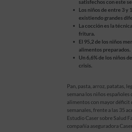
satisfechos con este se
Los niños de entre 3 y 
existiendo grandes dif
La cocción es la técnic
fritura.
El 95,2 de los niños mer
alimentos preparados.
Un 6,6% de los niños d
crisis.
Pan, pasta, arroz, patatas, 
semana los niños españoles de
alimentos con mayor déficit
semanales, frente a las 35 ac
Estudio Caser sobre Salud Fami
compañía aseguradora Caser e