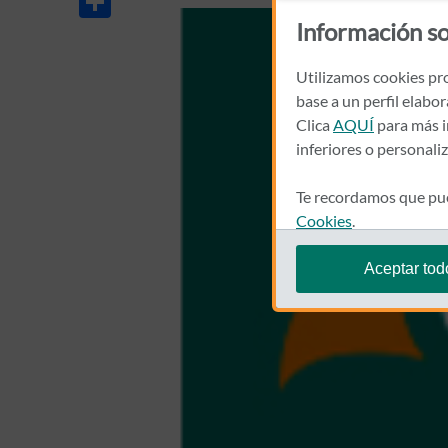
Información so
Utilizamos cookies pro
base a un perfil elabo
Clica
AQUÍ
para más i
inferiores o personali
Te recordamos que pue
Cookies
.
Aceptar tod