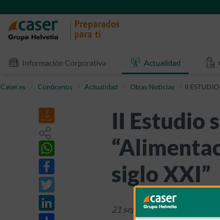
Información Corporativa
Actualidad
Caser.es
Conócenos
Actualidad
Otras Noticias
II ESTUDI
II Estudio 
“Alimentaci
siglo XXI”
21 septiembre 2017
Otras N
Share