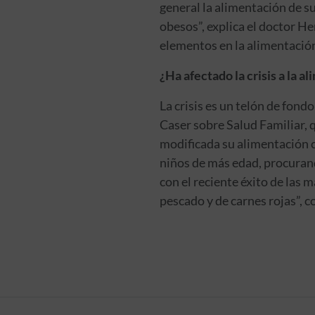
general la alimentación de s
obesos”, explica el doctor H
elementos en la alimentación
¿Ha afectado la crisis a la 
La crisis es un telón de fondo
Caser sobre Salud Familiar, q
modificada su alimentación c
niños de más edad, procurand
con el reciente éxito de las
pescado y de carnes rojas”, c