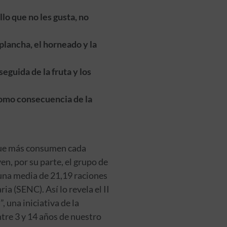
lo que no les gusta, no
plancha, el horneado y la
eguida de la fruta y los
como consecuencia de la
s que más consumen cada
en, por su parte, el grupo de
una media de 21,19 raciones
a (SENC). Así lo revela el II
, una iniciativa de la
tre 3 y 14 años de nuestro