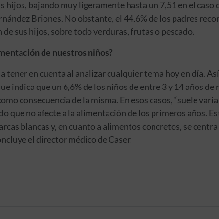
us hijos, bajando muy ligeramente hasta un 7,51 en el caso
ernández Briones. No obstante, el 44,6% de los padres re
 de sus hijos, sobre todo verduras, frutas o pescado.
alimentación de nuestros niños?
 a tener en cuenta al analizar cualquier tema hoy en día. Así
ue indica que un 6,6% de los niños de entre 3 y 14 años de 
omo consecuencia de la misma. En esos casos, “suele variar
o que no afecte a la alimentación de los primeros años. Es
 marcas blancas y, en cuanto a alimentos concretos, se cent
oncluye el director médico de Caser.