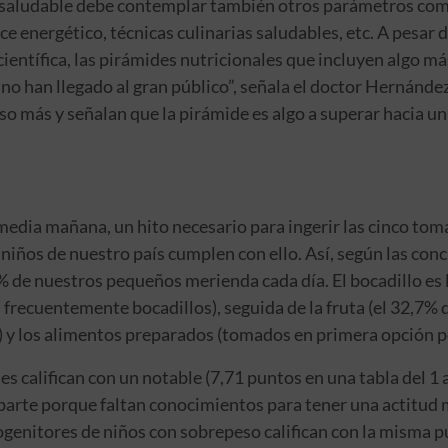
 saludable debe contemplar también otros parámetros como 
e energético, técnicas culinarias saludables, etc. A pesar d
ientífica, las pirámides nutricionales que incluyen algo m
no han llegado al gran público”, señala el doctor Hernández
o más y señalan que la pirámide es algo a superar hacia un
 media mañana, un hito necesario para ingerir las cinco to
 niños de nuestro país cumplen con ello. Así, según las conc
2% de nuestros pequeños merienda cada día. El bocadillo es
frecuentemente bocadillos), seguida de la fruta (el 32,7% 
) y los alimentos preparados (tomados en primera opción po
s califican con un notable (7,71 puntos en una tabla del 1 a
 parte porque faltan conocimientos para tener una actitud m
rogenitores de niños con sobrepeso califican con la misma p