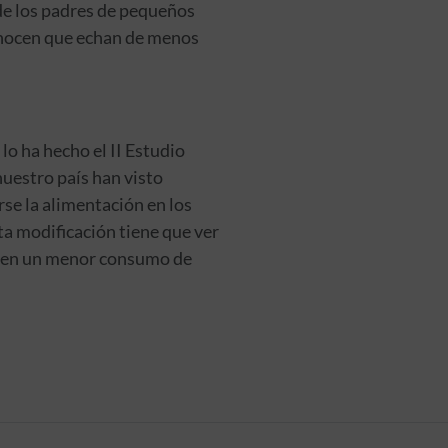
 de los padres de pequeños
conocen que echan de menos
 lo ha hecho el II Estudio
nuestro país han visto
se la alimentación en los
ta modificación tiene que ver
ra en un menor consumo de