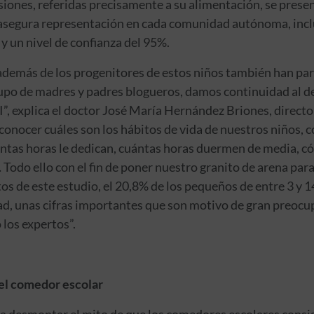
siones, referidas precisamente a su alimentación, se presen
asegura representación en cada comunidad autónoma, incl
y un nivel de confianza del 95%.
 además de los progenitores de estos niños también han pa
rupo de madres y padres blogueros, damos continuidad al d
I”, explica el doctor José María Hernández Briones, directo
conocer cuáles son los hábitos de vida de nuestros niños, 
cuántas horas le dedican, cuántas horas duermen de media, 
 Todo ello con el fin de poner nuestro granito de arena par
tos de este estudio, el 20,8% de los pequeños de entre 3 y 1
d, unas cifras importantes que son motivo de gran preocup
los expertos”.
 el comedor escolar
 a desmontar el mito de que los comedores escolares cons