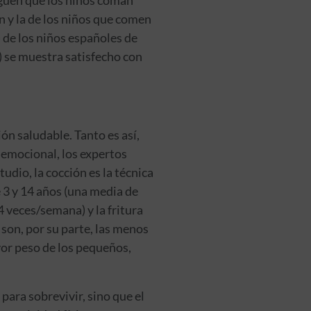
n y la de los niños que comen
) de los niños españoles de
) se muestra satisfecho con
n saludable. Tanto es así,
o emocional, los expertos
udio, la cocción es la técnica
 3 y 14 años (una media de
4 veces/semana) y la fritura
son, por su parte, las menos
yor peso de los pequeños,
para sobrevivir, sino que el