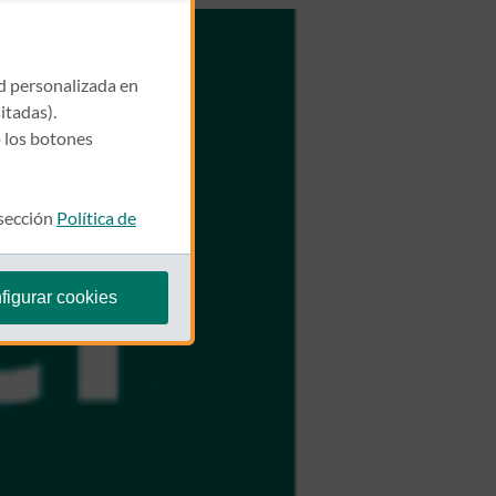
ad personalizada en
itadas).
 los botones
 sección
Política de
figurar cookies