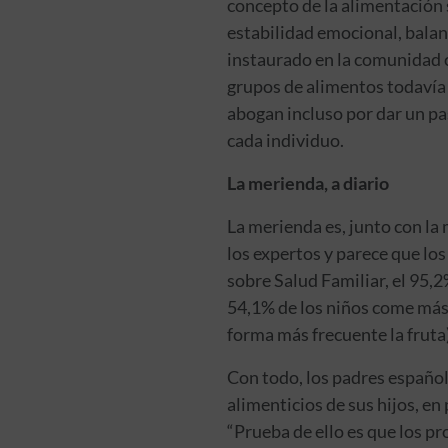
concepto de la alimentación
estabilidad emocional, balanc
instaurado en la comunidad c
grupos de alimentos todavía 
abogan incluso por dar un pas
cada individuo.
La merienda, a diario
La merienda es, junto con la
los expertos y parece que los
sobre Salud Familiar, el 95,
54,1% de los niños come más 
forma más frecuente la fruta
Con todo, los padres españole
alimenticios de sus hijos, en
“Prueba de ello es que los p