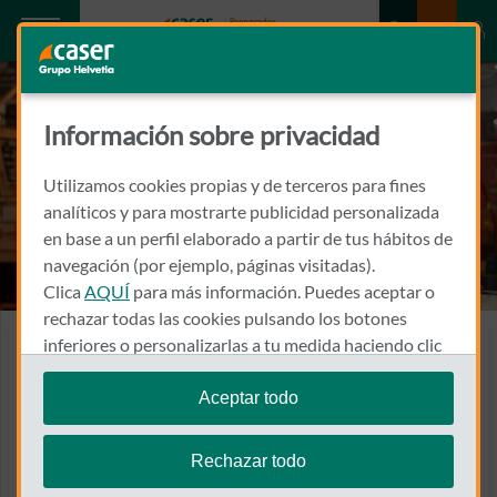
Información sobre privacidad
Utilizamos cookies propias y de terceros para fines
analíticos y para mostrarte publicidad personalizada
en base a un perfil elaborado a partir de tus hábitos de
navegación (por ejemplo, páginas visitadas).
Clica
AQUÍ
para más información. Puedes aceptar o
rechazar todas las cookies pulsando los botones
inferiores o personalizarlas a tu medida haciendo clic
Seguros de Daños para Pymes
en
"configurar cookies"
.
Protegen tu instalación
Aceptar todo
Te recordamos que puedes modificar tus ajustes de
empresarial, tanto el
cookies en cualquier momento en la sección
Política
Rechazar todo
local o inmueble como el
de Cookies
.