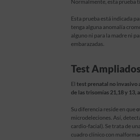
Normalmente, esta prueba tie
Esta prueba está indicada par
tenga alguna anomalía cromos
alguno ni para la madre ni p
embarazadas.
Test Ampliado
El
test prenatal no invasivo
de las trisomías 21,18 y 13,
Su diferencia reside en que
o
microdeleciones. Así, detec
cardio-facial). Se trata de 
cuadro clínico con malforma