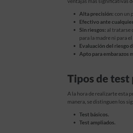
ventajas más significativas d
Alta precisión:
con un p
Efectivo ante cualquier
Sin riesgos:
al tratarse 
para la madre ni para el 
Evaluación del riesgo 
Apto para embarazos mú
Tipos de test
A la hora de realizarte esta
manera, se distinguen los sig
Test básicos.
Test ampliados.