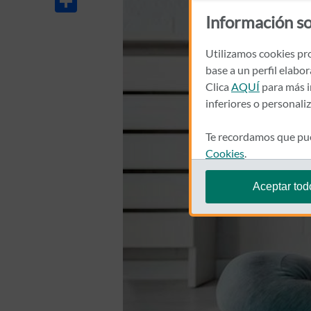
Información so
Utilizamos cookies pro
base a un perfil elabo
Clica
AQUÍ
para más i
inferiores o personali
Te recordamos que pue
Cookies
.
Aceptar tod