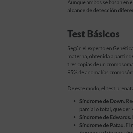
Aunque ambos se basan en e
alcance de detección difere
Test Básicos
Según el experto en Genética
materna, obtenida a partir d
tres copias de un cromosoma 
95% de anomalías cromosómic
De este modo, el test prenata
Síndrome de Down.
Rec
parcial o total, que der
Síndrome de Edwards.
Síndrome de Patau.
El 
órganos y sistemas vita