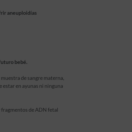
frir aneuploidías
futuro bebé.
a muestra de sangre materna,
re estar en ayunas ni ninguna
y fragmentos de ADN fetal