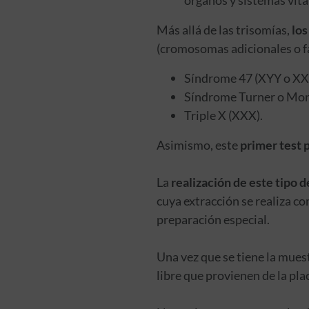
Más allá de las trisomías,
los
(cromosomas adicionales o f
Síndrome 47 (XYY o XX
Síndrome Turner o Mo
Triple X (XXX).
Asimismo, este
primer test 
La
realización de este tipo d
cuya extracción se realiza co
preparación especial.
Una vez que se tiene la mue
libre que provienen de la plac