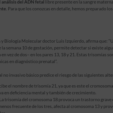
l
análisis del ADN fetal
libre presente en la sangre matern
nte
. Para que los conozcas en detalle, hemos preparado lo
 y Biología Molecular doctor Luis Izquierdo, afirma que: 
e la semana 10 de gestación, permite detectar si existe alg
en vez de dos– en los pares 13, 18 y 21. Estas trisomías so
as en diagnóstico prenatal”.
l no invasivo básico predice el riesgo de las siguientes alt
ibe el nombre de trisomía 21, ya que es este el cromosoma 
iva en deficiencia mental y también de crecimiento.
La trisomía del cromosoma 18 provoca un trastorno grave e
menos frecuente de los tres, afecta al cromosoma 13 y prov
les.