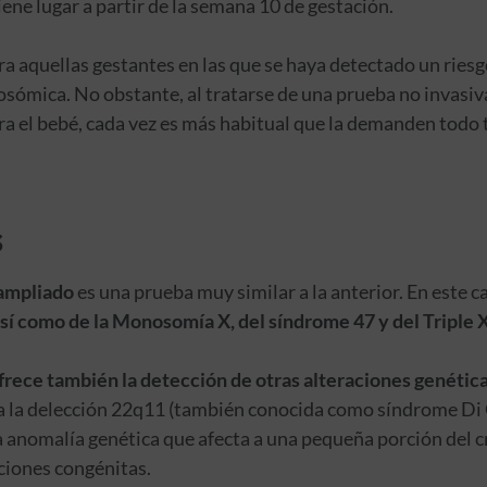
ne lugar a partir de la semana 10 de gestación.
a aquellas gestantes en las que se haya detectado un riesg
ómica. No obstante, al tratarse de una prueba no invasiva
ara el bebé, cada vez es más habitual que la demanden todo
s
 ampliado
es una prueba muy similar a la anterior. En este c
 así como de la Monosomía X, del síndrome 47 y del Triple X
frece también la detección de otras alteraciones genétic
ta la delección 22q11 (también conocida como síndrome Di
una anomalía genética que afecta a una pequeña porción del
ciones congénitas.