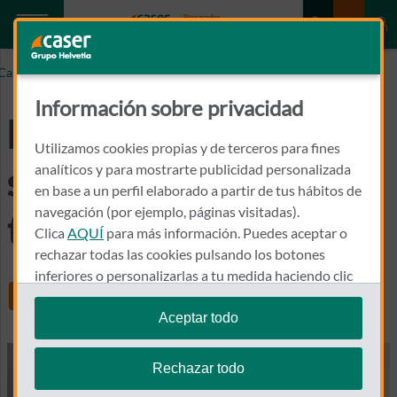
Caser.es
Psoriasis: qué es, síntomas, tipos y tratamiento
Información sobre privacidad
Psoriasis: qué es,
Utilizamos cookies propias y de terceros para fines
síntomas, tipos y
analíticos y para mostrarte publicidad personalizada
en base a un perfil elaborado a partir de tus hábitos de
navegación (por ejemplo, páginas visitadas).
tratamiento
Clica
AQUÍ
para más información. Puedes aceptar o
rechazar todas las cookies pulsando los botones
inferiores o personalizarlas a tu medida haciendo clic
Share
en
"configurar cookies"
.
Aceptar todo
Te recordamos que puedes modificar tus ajustes de
cookies en cualquier momento en la sección
Política
Rechazar todo
de Cookies
.