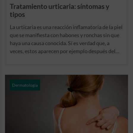
Tratamiento urticaria: síntomas y
tipos
La urticaria es una reacción inflamatoria de la piel
que se manifiesta con habones y ronchas sin que
haya una causa conocida. Sí es verdad que, a
veces, estos aparecen por ejemplo después del
contacto con una ortiga, pero no siempre es así.
Por eso, es fundamental saber qué tratamiento
de urticaria emplear para calmar la
sintomatología en cada situación particular.
Dermatología