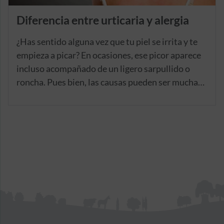
Diferencia entre urticaria y alergia
¿Has sentido alguna vez que tu piel se irrita y te
empieza a picar? En ocasiones, ese picor aparece
incluso acompañado de un ligero sarpullido o
roncha. Pues bien, las causas pueden ser muchas,
y el punto de partida para determinarla es
conocer bien la diferencia entre urticaria y
alergia. Y es que, aunque ambos conceptos
puedan compartir sintomatología, su diagnóstico
tiene una notable diferenciación médica.