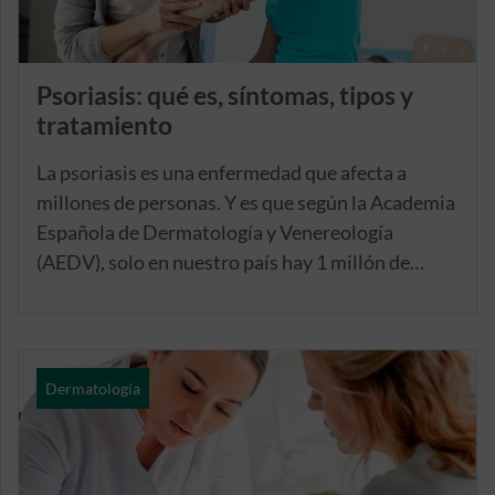
Psoriasis: qué es, síntomas, tipos y
tratamiento
La psoriasis es una enfermedad que afecta a
millones de personas. Y es que según la Academia
Española de Dermatología y Venereología
(AEDV), solo en nuestro país hay 1 millón de
personas a las que se les ha diagnosticado esta
dolencia, la cual no sólo provoca síntomas físicos
muy molestos, sino que también tiene un impacto
emocional evidente.
Dermatología