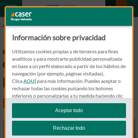
Caser.es
¿Qué es una dermatoscopia y para qué sirve?
Información sobre privacidad
¿Qué es una
Utilizamos cookies propias y de terceros para fines
dermatoscopia y
analíticos y para mostrarte publicidad personalizada
en base a un perfil elaborado a partir de tus hábitos de
navegación (por ejemplo, páginas visitadas).
para qué sirve?
Clica
AQUÍ
para más información. Puedes aceptar o
rechazar todas las cookies pulsando los botones
inferiores o personalizarlas a tu medida haciendo clic
Share
en
"configurar cookies"
.
Aceptar todo
Te recordamos que puedes modificar tus ajustes de
cookies en cualquier momento en la sección
Política
Rechazar todo
de Cookies
.