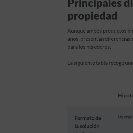
Principales d
propiedad
Aunque ambos productos fina
años, presentan diferencias s
para los herederos.
La siguiente tabla recoge un
Hipote
Formato de
Un crédi
la solución