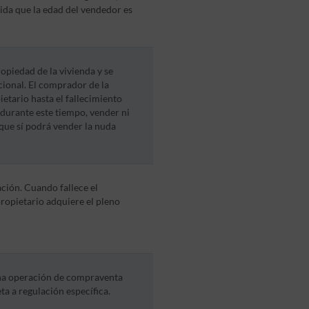
ida que la edad del vendedor es
ropiedad de la vivienda y se
cional. El comprador de la
etario hasta el fallecimiento
durante este tiempo, vender ni
nque sí podrá vender la nuda
ción. Cuando fallece el
propietario adquiere el pleno
na operación de compraventa
ta a regulación específica.