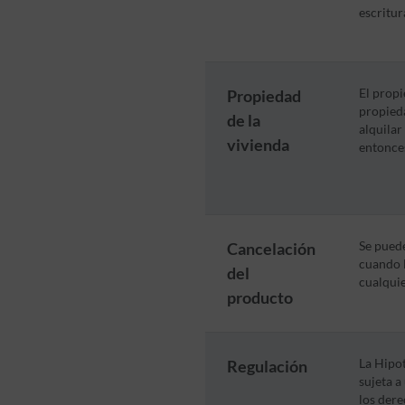
escritur
Propiedad
El propi
propieda
de la
alquilar
vivienda
entonce
Cancelación
Se puede
cuando l
del
cualquie
producto
Regulación
La Hipot
sujeta a
los dere