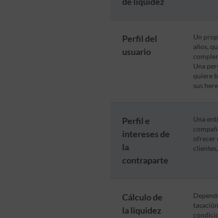
de liquidez
Perfil del
Un propi
años, qu
usuario
compleme
Una per
quiere b
sus here
Perfil e
Una enti
compañía
intereses de
ofrecer 
la
clientes
contraparte
Cálculo de
Depender
tasación
la liquidez
condicio