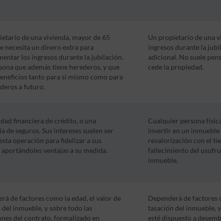
etario de una vivienda, mayor de 65
Un propietario de una vi
e necesita un dinero extra para
ingresos durante la jubi
ntar los ingresos durante la jubilación.
adicional. No suele pens
sona que además tiene herederos, y que
cede la propiedad.
eneficios tanto para sí mismo como para
deros a futuro.
dad financiera de crédito, o una
Cualquier persona física 
 de seguros. Sus intereses suelen ser
invertir en un inmueble 
esta operación para fidelizar a sus
revalorización con el ti
, aportándoles ventajas a su medida.
fallecimiento del usufru
inmueble.
á de factores como la edad, el valor de
Dependerá de factores c
 del inmueble, y sobre todo las
tasación del inmueble, 
nes del contrato, formalizado en
esté dispuesto a desemb