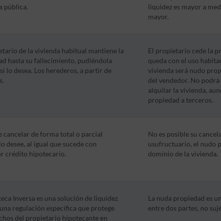
a pública.
liquidez es mayor a med
mayor.
etario de la vivienda habitual mantiene la
El propietario cede la p
d hasta su fallecimiento, pudiéndola
queda con el uso habita
 si lo desea. Los herederos, a partir de
vivienda será nudo propi
s.
del vendedor. No podrá 
alquilar la vivienda, au
propiedad a terceros.
 cancelar de forma total o parcial
No es posible su cancela
o desee, al igual que sucede con
usufructuario, el nudo 
r crédito hipotecario.
dominio de la vivienda.
eca Inversa es una solución de liquidez
La nuda propiedad es u
 una regulación específica que protege
entre dos partes, no suje
chos del propietario hipotecante en