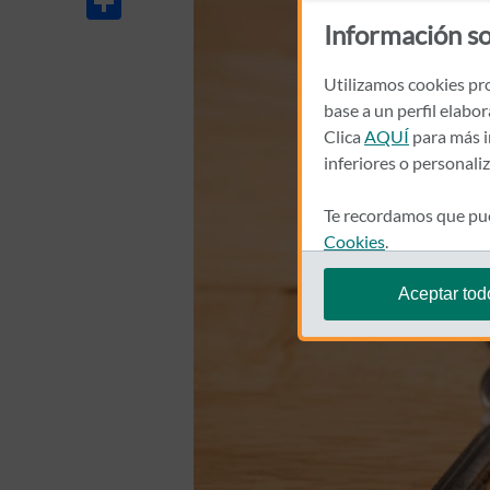
Información so
Utilizamos cookies pro
base a un perfil elabo
Clica
AQUÍ
para más i
inferiores o personali
Te recordamos que pue
Cookies
.
Aceptar tod