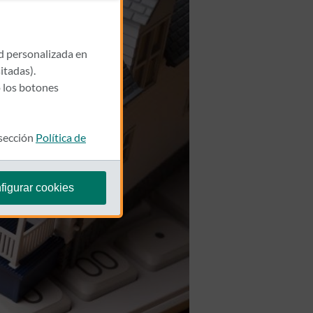
ad personalizada en
itadas).
 los botones
 sección
Política de
figurar cookies