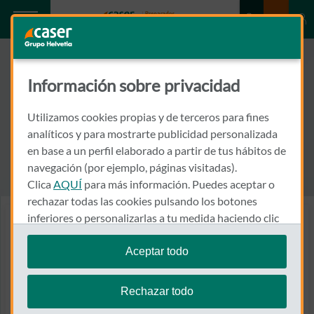
Información sobre privacidad
Utilizamos cookies propias y de terceros para fines
analíticos y para mostrarte publicidad personalizada
en base a un perfil elaborado a partir de tus hábitos de
navegación (por ejemplo, páginas visitadas).
Clica
AQUÍ
para más información. Puedes aceptar o
rechazar todas las cookies pulsando los botones
inferiores o personalizarlas a tu medida haciendo clic
Plan de pensiones – Caser Variable, P.P.
en
"configurar cookies"
.
Invierte los ahorros en
Aceptar todo
Te recordamos que puedes modificar tus ajustes de
diferentes países
cookies en cualquier momento en la sección
Política
Rechazar todo
de Cookies
.
Inversión diversificada para acceder a las