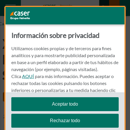
Caser.es
X Premios Dependencia y Sociedad
Información sobre privacidad
X Premios
Utilizamos cookies propias y de terceros para fines
Dependencia y
analíticos y para mostrarte publicidad personalizada
en base a un perfil elaborado a partir de tus hábitos de
navegación (por ejemplo, páginas visitadas).
Sociedad
Clica
AQUÍ
para más información. Puedes aceptar o
rechazar todas las cookies pulsando los botones
inferiores o personalizarlas a tu medida haciendo clic
Share
en
"configurar cookies"
.
Aceptar todo
Te recordamos que puedes modificar tus ajustes de
10 junio 2019
Sostenibilidad
cookies en cualquier momento en la sección
Política
Rechazar todo
de Cookies
.