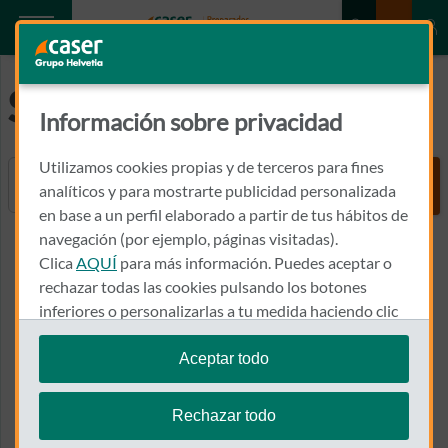
Sostenibilidad
Información sobre privacidad
Utilizamos cookies propias y de terceros para fines
Buscador
analíticos y para mostrarte publicidad personalizada
en base a un perfil elaborado a partir de tus hábitos de
navegación (por ejemplo, páginas visitadas).
Ver todas las noticias
Clica
AQUÍ
para más información. Puedes aceptar o
rechazar todas las cookies pulsando los botones
inferiores o personalizarlas a tu medida haciendo clic
en
"configurar cookies"
.
Sostenibilidad
Aceptar todo
Te recordamos que puedes modificar tus ajustes de
cookies en cualquier momento en la sección
Política
Rechazar todo
de Cookies
.