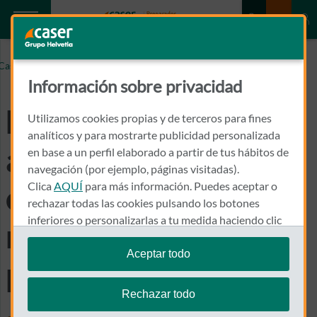
LA FUNDACION CASER ANUNCIA LA CONVOCATORIA
Caser.es
DE UNA NUEVA EDICION DE SUS PREMIOS
Información sobre privacidad
La Fundación Caser
Utilizamos cookies propias y de terceros para fines
analíticos y para mostrarte publicidad personalizada
anuncia la
en base a un perfil elaborado a partir de tus hábitos de
navegación (por ejemplo, páginas visitadas).
Clica
AQUÍ
para más información. Puedes aceptar o
convocatoria de una
rechazar todas las cookies pulsando los botones
inferiores o personalizarlas a tu medida haciendo clic
nueva edición de sus
en
"configurar cookies"
.
Aceptar todo
premios
Te recordamos que puedes modificar tus ajustes de
cookies en cualquier momento en la sección
Política
Rechazar todo
de Cookies
.