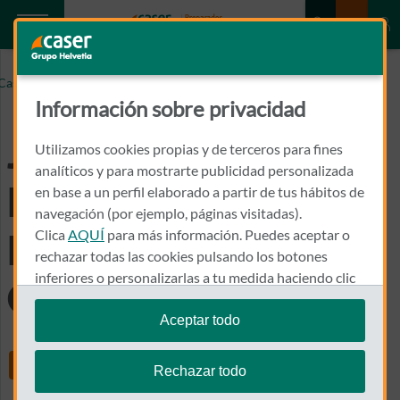
JOSE MANUEL NIETO DIRECTOR DEL NEGOCIO
Caser.es
BANCASEGUROS DE CASER
Información sobre privacidad
José Manuel Nieto
Utilizamos cookies propias y de terceros para fines
analíticos y para mostrarte publicidad personalizada
Director del Negocio
en base a un perfil elaborado a partir de tus hábitos de
navegación (por ejemplo, páginas visitadas).
Clica
AQUÍ
para más información. Puedes aceptar o
Bancaseguros de
rechazar todas las cookies pulsando los botones
inferiores o personalizarlas a tu medida haciendo clic
Caser
en
"configurar cookies"
.
Aceptar todo
Te recordamos que puedes modificar tus ajustes de
Share
cookies en cualquier momento en la sección
Política
Rechazar todo
de Cookies
.