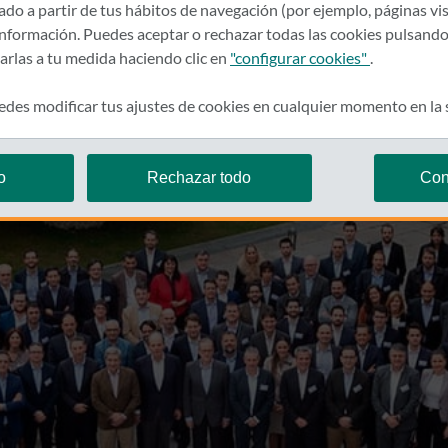
rado a partir de tus hábitos de navegación (por ejemplo, páginas vis
nformación. Puedes aceptar o rechazar todas las cookies pulsando
zarlas a tu medida haciendo clic en
"configurar cookies"
.
des modificar tus ajustes de cookies en cualquier momento en la
o
Rechazar todo
Con