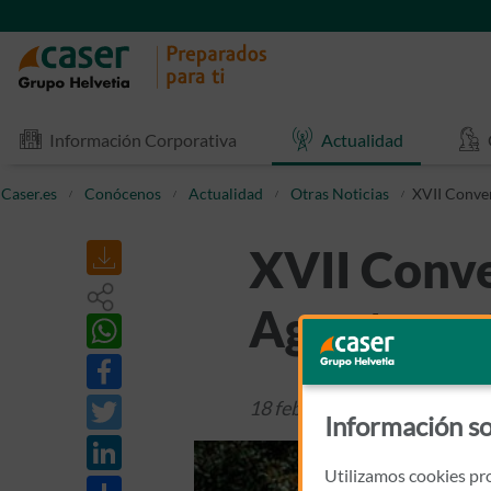
Información Corporativa
Actualidad
Caser.es
Conócenos
Actualidad
Otras Noticias
XVII Conve
XVII Conve
Agentes y 
18 febrero 2020
Otras Notic
Información so
Utilizamos cookies pro
Share