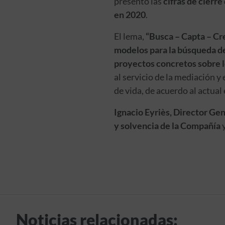
presentó las
cifras de cierre
en 2020
.
El lema,
“Busca – Capta – Crec
modelos para la búsqueda de
proyectos concretos sobre l
al servicio de la mediación y
de vida, de acuerdo al actual
Ignacio Eyriès, Director Gene
y solvencia de la Compañía
y
Noticias relacionadas: