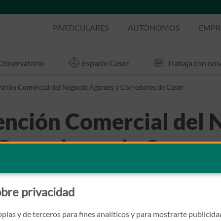
PARTICULARES
AUTÓNOMOS
EMPR
Observatorio
Espacio Caser
Trabaja con nos
nción Comercial del Negocio Agentes y Corredores de Caser
nción Comercial del 
Corredores de Caser
ias
bre privacidad
pias y de terceros para fines analíticos y para mostrarte publicid