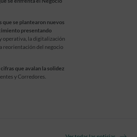
 que se enfrenta el Negocio
las que se plantearon nuevos
recimiento presentando
 y operativa, la digitalización
la reorientación del negocio
cifras que avalan la solidez
gentes y Corredores.
Ver todas las noticias