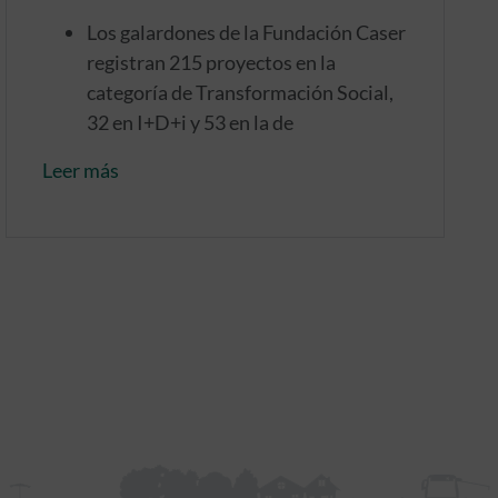
Los galardones de la Fundación Caser
registran 215 proyectos en la
categoría de Transformación Social,
32 en I+D+i y 53 en la de
Emprendimiento
Leer más
El número de candidaturas aumenta
cerca de un 35% respecto a la edición
anterior
Cuentan con una trayectoria de 17
años impulsando iniciativas
sociosanitarias que mejoran la
calidad de vida de las personas en
situación de dependencia