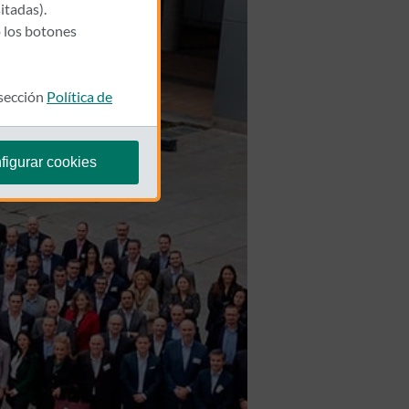
itadas).
 los botones
 sección
Política de
figurar cookies