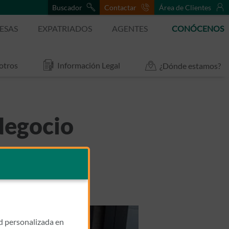
Buscador
Contactar
Área de Clientes
ESAS
EXPATRIADOS
AGENTES
CONÓCENOS
otros
Información Legal
¿Dónde estamos?
Negocio
ad personalizada en