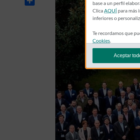
base a un perfil elabo
Clica
AQUÍ
para más i
inferiores o personali
Te recordamos que pue
Cookies
.
Aceptar tod