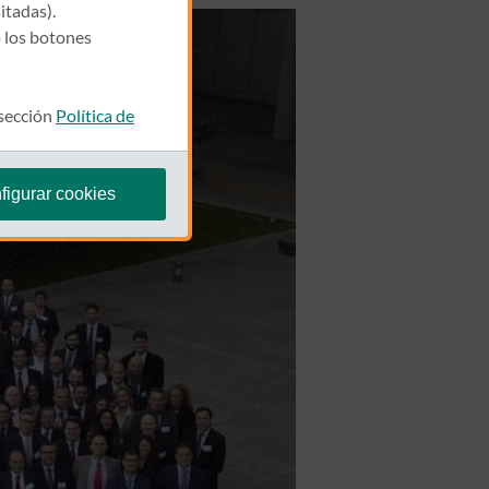
itadas).
 los botones
 sección
Política de
figurar cookies