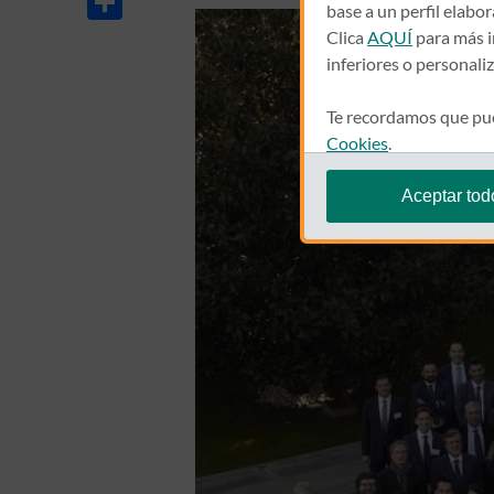
base a un perfil elabo
Clica
AQUÍ
para más i
inferiores o personali
Te recordamos que pue
Cookies
.
Aceptar tod