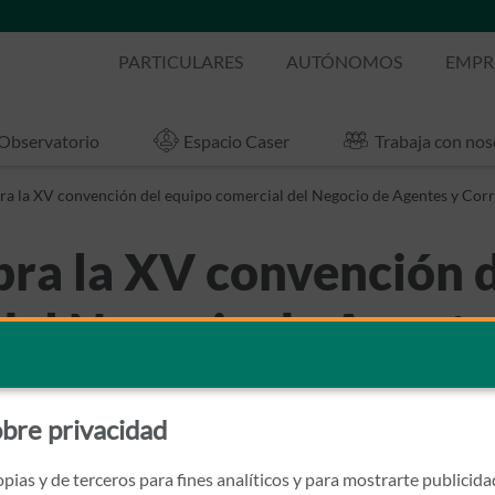
PARTICULARES
AUTÓNOMOS
EMPR
Observatorio
Espacio Caser
Trabaja con nos
ra la XV convención del equipo comercial del Negocio de Agentes y Cor
bra la XV convención 
del Negocio de Agente
s
bre privacidad
ias
pias y de terceros para fines analíticos y para mostrarte publicid