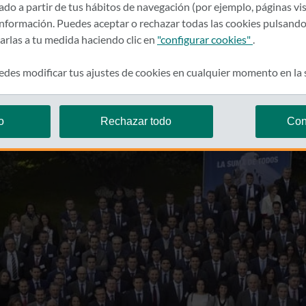
rado a partir de tus hábitos de navegación (por ejemplo, páginas vis
nformación. Puedes aceptar o rechazar todas las cookies pulsando
zarlas a tu medida haciendo clic en
"configurar cookies"
.
des modificar tus ajustes de cookies en cualquier momento en la
o
Rechazar todo
Con