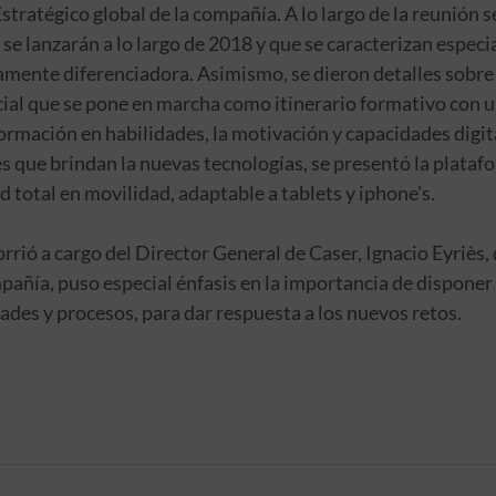
tratégico global de la compañía. A lo largo de la reunión 
e lanzarán a lo largo de 2018 y que se caracterizan especi
mente diferenciadora. Asimismo, se dieron detalles sobre 
ial que se pone en marcha como itinerario formativo con u
rmación en habilidades, la motivación y capacidades digital
 que brindan la nuevas tecnologías, se presentó la plataf
 total en movilidad, adaptable a tablets y iphone’s.
orrió a cargo del Director General de Caser, Ignacio Eyriès
mpañía, puso especial énfasis en la importancia de disponer
ades y procesos, para dar respuesta a los nuevos retos.