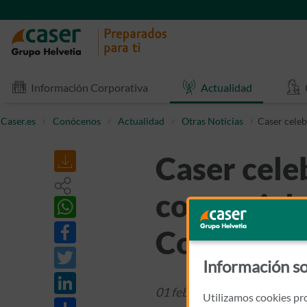
Información Corporativa
Actualidad
Caser.es
Conócenos
Actualidad
Otras Noticias
Caser celeb
Caser cele
comercial 
Corredore
Información so
01 febrero 2018
Otras Notic
Utilizamos cookies pro
Share