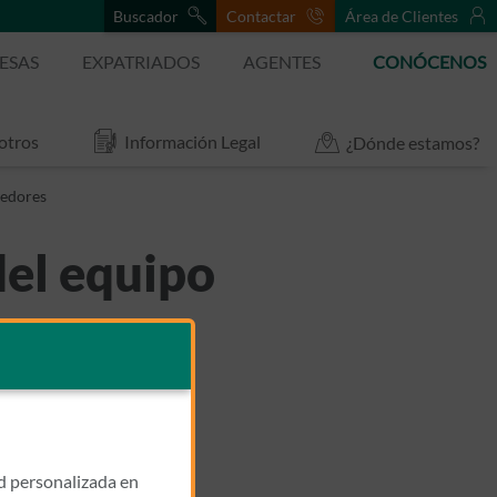
Buscador
Contactar
Área de Clientes
ESAS
EXPATRIADOS
AGENTES
CONÓCENOS
otros
Información Legal
¿Dónde estamos?
redores
del equipo
s y
ad personalizada en