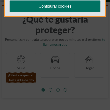
Configurar cookies
¿Qué te gustaría
proteger?
Personaliza y contrata tu seguro en pocos minutos o si prefieres
te
llamamos gratis
Salud
Coche
Hogar
¡Oferta especial!
Hasta 40% de dto.