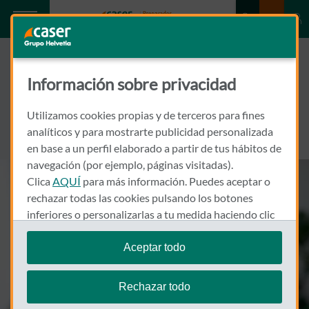
Afectados por los incendios forestales:
Si has resultado afectado por los incendios
Información sobre privacidad
forestales, contacta con nosotros en el
913543030
para gestionar tu siniestro e indicarte los pasos a
Utilizamos cookies propias y de terceros para fines
seguir.
analíticos y para mostrarte publicidad personalizada
Estamos aquí para ayudarte.
en base a un perfil elaborado a partir de tus hábitos de
navegación (por ejemplo, páginas visitadas).
Clica
AQUÍ
para más información. Puedes aceptar o
rechazar todas las cookies pulsando los botones
inferiores o personalizarlas a tu medida haciendo clic
en
"configurar cookies"
.
Aceptar todo
Te recordamos que puedes modificar tus ajustes de
cookies en cualquier momento en la sección
Política
Rechazar todo
de Cookies
.