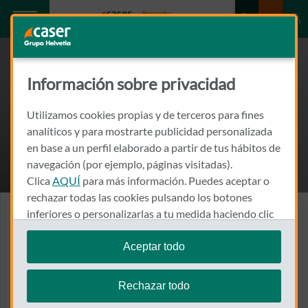
Información sobre privacidad
Utilizamos cookies propias y de terceros para fines
analíticos y para mostrarte publicidad personalizada
en base a un perfil elaborado a partir de tus hábitos de
navegación (por ejemplo, páginas visitadas).
Clica
AQUÍ
para más información. Puedes aceptar o
rechazar todas las cookies pulsando los botones
inferiores o personalizarlas a tu medida haciendo clic
Seguro de jubilación para Colectivos
en
"configurar cookies"
.
Hoy es un buen día para
Aceptar todo
Te recordamos que puedes modificar tus ajustes de
comenzar a ahorrar para
cookies en cualquier momento en la sección
Política
Rechazar todo
el mañana.
de Cookies
.