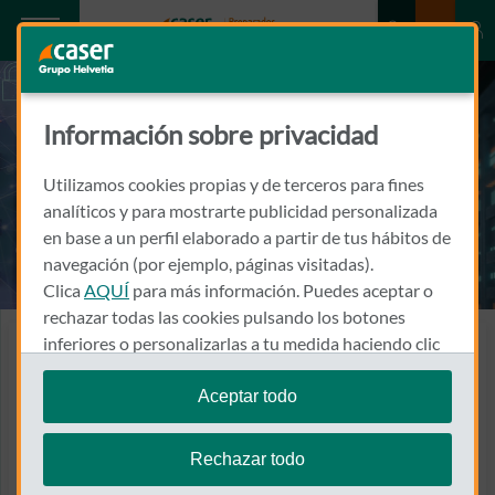
Información sobre privacidad
Utilizamos cookies propias y de terceros para fines
analíticos y para mostrarte publicidad personalizada
en base a un perfil elaborado a partir de tus hábitos de
navegación (por ejemplo, páginas visitadas).
Clica
AQUÍ
para más información. Puedes aceptar o
rechazar todas las cookies pulsando los botones
inferiores o personalizarlas a tu medida haciendo clic
Seguro de Cyber Protección
en
"configurar cookies"
.
Si un hacker quiere
Aceptar todo
Te recordamos que puedes modificar tus ajustes de
entrar en tu negocio, no
cookies en cualquier momento en la sección
Política
Rechazar todo
se lo pongas fácil
de Cookies
.