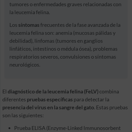
tumores o enfermedades graves relacionadas con
la leucemia felina.
Los
síntomas
frecuentes de la fase avanzada de la
leucemia felina son: anemia (mucosas pálidas y
debilidad), linfomas (tumores en ganglios
linfáticos, intestinos o médula ósea), problemas
respiratorios severos, convulsiones o síntomas
neurológicos.
El
diagnóstico de la leucemia felina (FeLV)
combina
diferentes
pruebas específicas
para detectar la
presencia del virus en la sangre del gato
. Estas pruebas
son las siguientes:
Prueba ELISA (Enzyme-Linked Immunosorbent