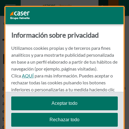
Caser.es
LEUCEMIA FELINA
Información sobre privacidad
Todo acerca de la
Utilizamos cookies propias y de terceros para fines
leucemia felina
analíticos y para mostrarte publicidad personalizada
en base a un perfil elaborado a partir de tus hábitos de
navegación (por ejemplo, páginas visitadas).
Clica
AQUÍ
para más información. Puedes aceptar o
Una de las
enfermedades virales más comunes
en los
rechazar todas las cookies pulsando los botones
gatos es la leucemia felina, siendo una patología crónica
inferiores o personalizarlas a tu medida haciendo clic
que afecta a su
sistema inmunitario
, debilitándolo y
en
"configurar cookies"
.
aumentando su predisposición a padecer otras
Aceptar todo
Te recordamos que puedes modificar tus ajustes de
enfermedades. Y, aunque no tiene cura, sí es posible
cookies en cualquier momento en la sección
Política
tratar los síntomas y fortalecer el sistema inmunitario
Rechazar todo
de Cookies
.
del animal. Además, en la actualidad existe una
vacuna