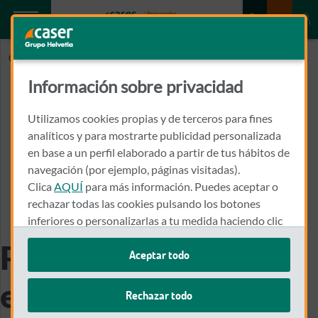
Caser.es
PLANES PENSIONES VALORES LIQUIDATIVOS
Información sobre privacidad
Utilizamos cookies propias y de terceros para fines
analíticos y para mostrarte publicidad personalizada
en base a un perfil elaborado a partir de tus hábitos de
navegación (por ejemplo, páginas visitadas).
Clica
AQUÍ
para más información. Puedes aceptar o
rechazar todas las cookies pulsando los botones
inferiores o personalizarlas a tu medida haciendo clic
en
"configurar cookies"
.
Parece que hay un
Aceptar todo
Te recordamos que puedes modificar tus ajustes de
error
cookies en cualquier momento en la sección
Política
Rechazar todo
de Cookies
.