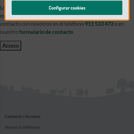
Lo sentimos. Por favor, vuélvalo a intentar en unos
Configurar cookies
minutos. si el problema persite puedes ponerte en
contacto con nosotros en el teléfono
911 533 472
o en
nuestro
formulario de contacto
Acceso
Contacto / Accesos
Nuestros teléfonos