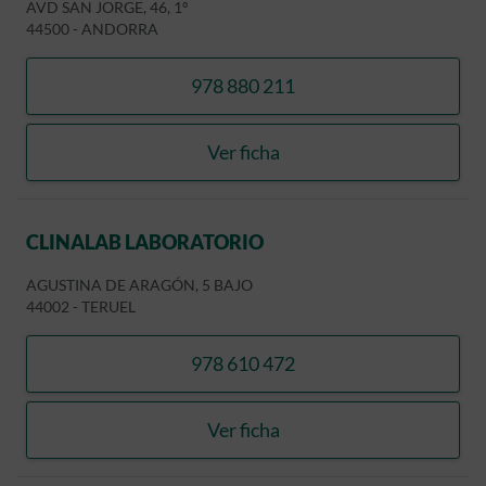
AVD SAN JORGE, 46, 1º
44500
-
ANDORRA
978 880 211
llamar GRACIA GINES, JO
Ver ficha
GRACIA GINES, JOSE ANT
CLINALAB LABORATORIO
AGUSTINA DE ARAGÓN, 5 BAJO
44002
-
TERUEL
978 610 472
llamar CLINALAB LABORA
Ver ficha
CLINALAB LABORATORIO