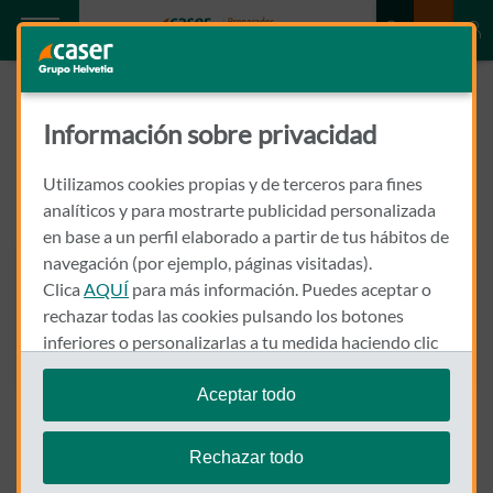
Cuadro médico
Información sobre privacidad
Caser Teruel
Utilizamos cookies propias y de terceros para fines
analíticos y para mostrarte publicidad personalizada
en base a un perfil elaborado a partir de tus hábitos de
navegación (por ejemplo, páginas visitadas).
Clica
AQUÍ
para más información. Puedes aceptar o
rechazar todas las cookies pulsando los botones
Descargar el cuadro médico
inferiores o personalizarlas a tu medida haciendo clic
en
"configurar cookies"
.
Aceptar todo
Te recordamos que puedes modificar tus ajustes de
cookies en cualquier momento en la sección
Política
Rechazar todo
71
Resultados de búsqueda
de Cookies
.