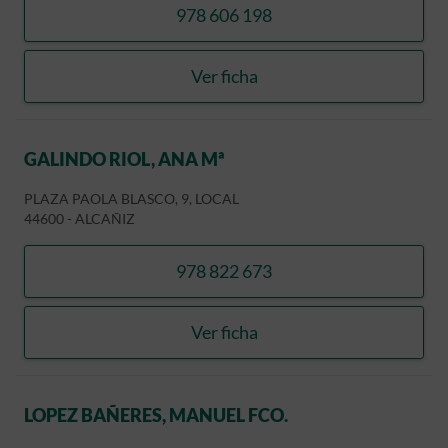
978 606 198
llamar CLINICA DENTAL 
Ver ficha
CLINICA DENTAL TOMAS
GALINDO RIOL, ANA Mª
PLAZA PAOLA BLASCO, 9, LOCAL
44600
-
ALCAÑIZ
978 822 673
llamar GALINDO RIOL, ANA
Ver ficha
GALINDO RIOL, ANA Mª
LOPEZ BAÑERES, MANUEL FCO.