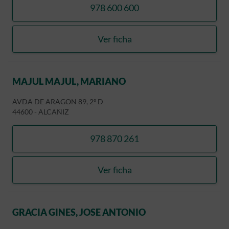
978 600 600
llamar JIMENEZ NAVARRO
Ver ficha
JIMENEZ NAVARRO, TOMA
MAJUL MAJUL, MARIANO
AVDA DE ARAGON 89, 2º D
44600
-
ALCAÑIZ
978 870 261
llamar MAJUL MAJUL, MA
Ver ficha
MAJUL MAJUL, MARIANO
GRACIA GINES, JOSE ANTONIO