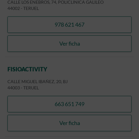
CALLE LOS ENEBROS, 74, POLICLINICA GALILEO
44002
-
TERUEL
978 621 467
llamar LOPEZ BAÑERES, M
Ver ficha
LOPEZ BAÑERES, MANUEL 
FISIOACTIVITY
CALLE MIGUEL IBAÑEZ, 20, BJ
44003
-
TERUEL
663 651 749
llamar FISIOACTIVITY
Ver ficha
FISIOACTIVITY