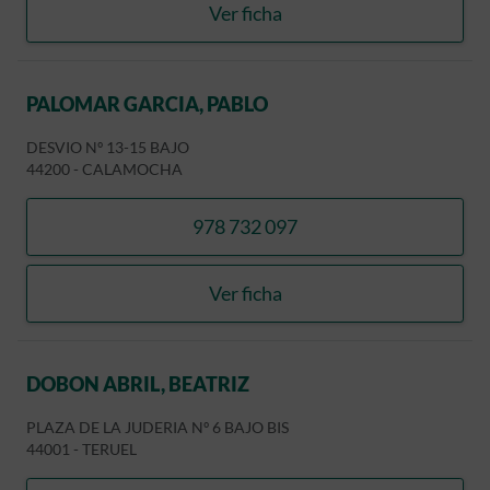
Ver ficha
FISIOTER
PALOMAR GARCIA, PABLO
DESVIO Nº 13-15 BAJO
44200
-
CALAMOCHA
978 732 097
llamar PALOMAR GARCIA, 
Ver ficha
PALOMAR GARCIA, PABLO
DOBON ABRIL, BEATRIZ
PLAZA DE LA JUDERIA Nº 6 BAJO BIS
44001
-
TERUEL