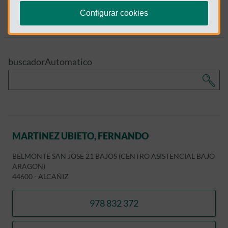
Configurar cookies
Listado
Mapa
buscadorAutomatico
MARTINEZ UBIETO, FERNANDO
BELMONTE SAN JOSE 21 BAJOS (CENTRO ASISTENCIAL BAJO
ARAGON)
44600
-
ALCAÑIZ
978 832 372
llamar MARTINEZ UBIETO