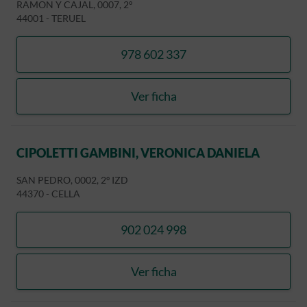
RAMON Y CAJAL, 0007, 2º
44001
-
TERUEL
978 602 337
llamar CLINICA DENTAL J
Ver ficha
CLINICA DENTAL JORGE E
CIPOLETTI GAMBINI, VERONICA DANIELA
SAN PEDRO, 0002, 2º IZD
44370
-
CELLA
902 024 998
llamar CIPOLETTI GAMBIN
Ver ficha
CIPOLETTI GAMBINI, VER