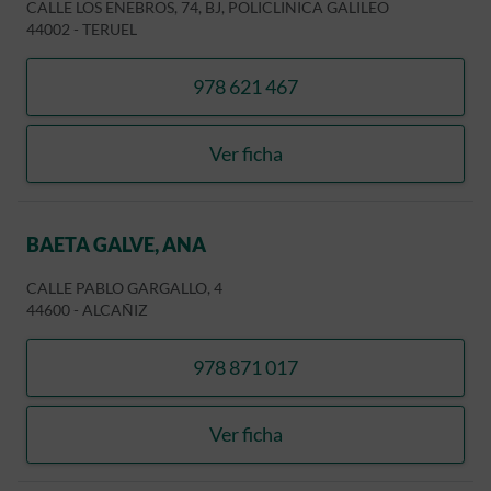
CALLE LOS ENEBROS, 74, BJ, POLICLINICA GALILEO
44002
-
TERUEL
978 621 467
llamar MONFORTE FANDOS
Ver ficha
MONFORTE FANDOS, MIG
BAETA GALVE, ANA
CALLE PABLO GARGALLO, 4
44600
-
ALCAÑIZ
978 871 017
llamar BAETA GALVE, ANA
Ver ficha
BAETA GALVE, ANA