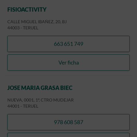
FISIOACTIVITY
CALLE MIGUEL IBAÑEZ, 20, BJ
44003
-
TERUEL
663 651 749
llamar FISIOACTIVITY
Ver ficha
FISIOACTIVITY
JOSE MARIA GRASA BIEC
NUEVA, 0001, 1º, CTRO MUDEJAR
44001
-
TERUEL
978 608 587
llamar JOSE MARIA GRASA 