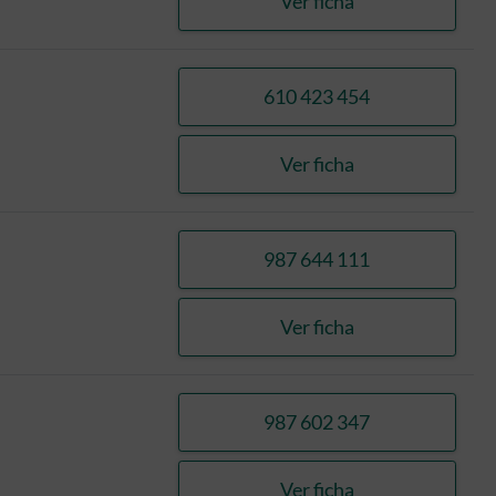
Ver ficha
LOPEZ RODRIGUEZ
610 423 454
llamar GARCIA PO
Ver ficha
GARCIA PORRERO,
987 644 111
llamar PEREZ VILL
Ver ficha
PEREZ VILLAR, SA
987 602 347
llamar PEREZ VILL
Ver ficha