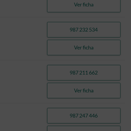
Ver ficha
RODRIGUEZ ROBLES
987 232 534
llamar RODRIGUEZ 
Ver ficha
RODRIGUEZ ROBLES
987 211 662
llamar MORALA MO
Ver ficha
MORALA MORALA, 
987 247 446
llamar JAVARES S