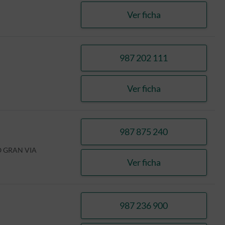
Ver ficha
CALLEJA LLANOS, 
987 202 111
llamar DELGADO V
Ver ficha
DELGADO VICENTE
987 875 240
llamar DELGADO V
O GRAN VIA
Ver ficha
DELGADO VICENTE
987 236 900
llamar HERNANDEZ