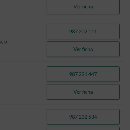
Ver ficha
HERNANDEZ CORTE
987 202 111
llamar HERNANDEZ
ISCO
Ver ficha
HERNANDEZ CORTE
987 221 447
llamar CARNERO LO
Ver ficha
CARNERO LOPEZ, I
987 232 534
llamar RODRIGUEZ 