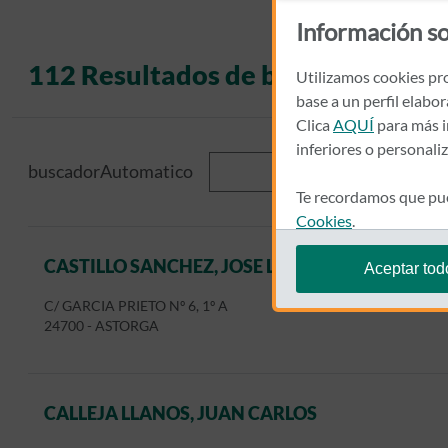
Información so
112
Resultados de búsqueda
Utilizamos cookies pro
base a un perfil elabo
Clica
AQUÍ
para más i
inferiores o personali
buscadorAutomatico
Te recordamos que pue
Cookies
.
CASTILLO SANCHEZ, JOSE LUIS
Aceptar tod
C/ GARCIA PRIETO Nº 6, 1º A
24700
-
ASTORGA
CALLEJA LLANOS, JUAN CARLOS