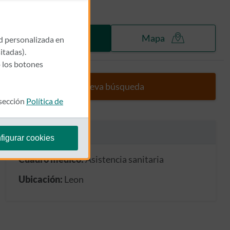
Listado
Mapa
ad personalizada en
itadas).
 los botones
Nueva búsqueda
 sección
Política de
Tu búsqueda
figurar cookies
ANCHEZ, JOSE LUIS
Cuadro médico:
Asistencia sanitaria
 JOSE LUIS
Ubicación:
Leon
ANOS, JUAN CARLOS