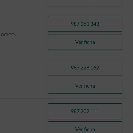
PEREZ VILLAR, SA
987 261 343
llamar FERNANDE
LOGICO)
Ver ficha
FERNANDEZ CORO
987 228 162
llamar LOZANO RE
Ver ficha
LOZANO REBOLLO,
987 202 111
llamar GARCIA MUL
Ver ficha
GARCIA MULERO, J