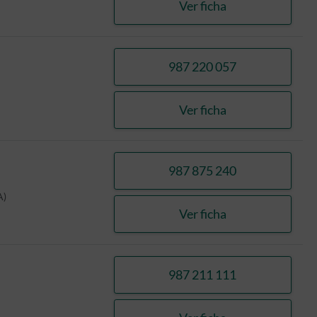
Ver ficha
JAVARES SEGURAD
987 220 057
llamar GONZALEZ 
Ver ficha
GONZALEZ FERNAN
987 875 240
llamar GARCIA DI
A)
Ver ficha
GARCIA DIEZ, FR
987 211 111
llamar LOPEZ ROD