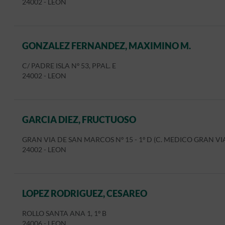
24002
-
LEON
GONZALEZ FERNANDEZ, MAXIMINO M.
C/ PADRE ISLA Nº 53, PPAL. E
24002
-
LEON
GARCIA DIEZ, FRUCTUOSO
GRAN VIA DE SAN MARCOS Nº 15 - 1º D (C. MEDICO GRAN VI
24002
-
LEON
LOPEZ RODRIGUEZ, CESAREO
ROLLO SANTA ANA 1, 1º B
24006
-
LEON