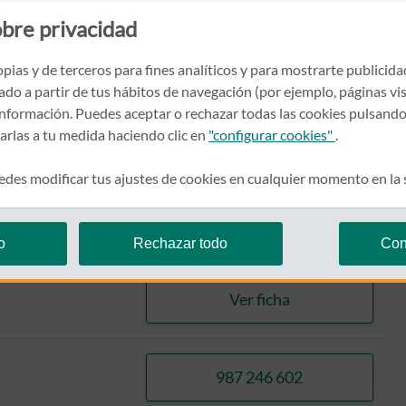
bre privacidad
pias y de terceros para fines analíticos y para mostrarte publicid
rado a partir de tus hábitos de navegación (por ejemplo, páginas vis
nformación. Puedes aceptar o rechazar todas las cookies pulsando
zarlas a tu medida haciendo clic en
"configurar cookies"
.
des modificar tus ajustes de cookies en cualquier momento en la
987 603 130
o
Rechazar todo
Con
llamar CASTILLO S
Ver ficha
CASTILLO SANCHEZ,
987 246 602
llamar CALLEJA LL