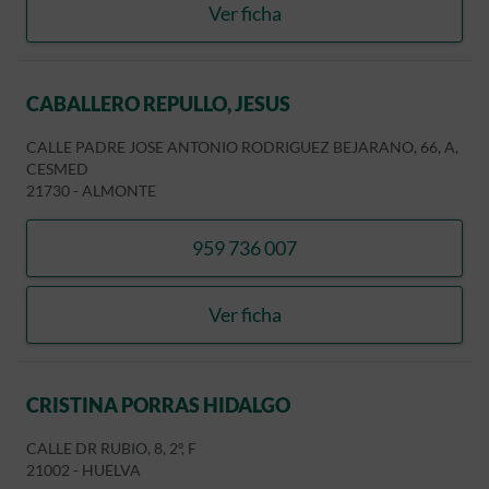
Ver ficha
SANTANA VERANO, ENCA
CABALLERO REPULLO, JESUS
CALLE PADRE JOSE ANTONIO RODRIGUEZ BEJARANO, 66, A,
CESMED
21730
-
ALMONTE
959 736 007
llamar CABALLERO REPULL
Ver ficha
CABALLERO REPULLO, JES
CRISTINA PORRAS HIDALGO
CALLE DR RUBIO, 8, 2º, F
21002
-
HUELVA