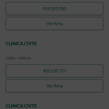
959 253 700
llamar CERMAHSA
Ver ficha
CERMAHSA
CLINICA CIVTE
.
21001
-
HUELVA
902 135 777
llamar CLINICA CIVTE
Ver ficha
CLINICA CIVTE
CLINICA CIVTE