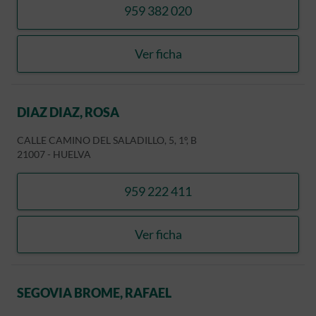
959 382 020
llamar VEGA JIMENEZ, JUV
Ver ficha
VEGA JIMENEZ, JUVENAL 
DIAZ DIAZ, ROSA
CALLE CAMINO DEL SALADILLO, 5, 1º, B
21007
-
HUELVA
959 222 411
llamar DIAZ DIAZ, ROSA
Ver ficha
DIAZ DIAZ, ROSA
SEGOVIA BROME, RAFAEL