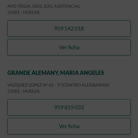
AVD ITALIA, 0022, BJO, ASISTENCIAL
21001
-
HUELVA
959 542 018
llamar PEREZ VILCHEZ, D
Ver ficha
PEREZ VILCHEZ, DOMING
GRANDE ALEMANY, MARIA ANGELES
VAZQUEZ LOPEZ Nº 42 - 1º (CENTRO ALDEBARAN)
21001
-
HUELVA
959 819 033
llamar GRANDE ALEMANY,
Ver ficha
GRANDE ALEMANY, MARIA