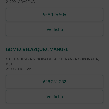
21200
-
ARACENA
959 126 506
llamar CARBALLAR RINCON
Ver ficha
CARBALLAR RINCON, JOSE
GOMEZ VELAZQUEZ, MANUEL
CALLE NUESTRA SEÑORA DE LA ESPERANZA CORONADA, 5,
BJ, C
21003
-
HUELVA
628 281 282
llamar GOMEZ VELAZQUEZ
Ver ficha
GOMEZ VELAZQUEZ, MAN