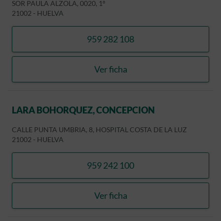
SOR PAULA ALZOLA, 0020, 1º
21002
-
HUELVA
959 282 108
llamar SEGOVIA BROME, R
Ver ficha
SEGOVIA BROME, RAFAEL
LARA BOHORQUEZ, CONCEPCION
CALLE PUNTA UMBRIA, 8, HOSPITAL COSTA DE LA LUZ
21002
-
HUELVA
959 242 100
llamar LARA BOHORQUEZ
Ver ficha
LARA BOHORQUEZ, CONC