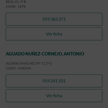
REAL 41, 1º B
21440
-
LEPE
959 383 371
llamar CONTRERAS RODR
Ver ficha
CONTRERAS RODRIGUEZ,
AGUADO NUÑEZ-CORNEJO, ANTONIO
ALONSO SANCHEZ Nº 11 2º E
21003
-
HUELVA
959 241 101
llamar AGUADO NUÑEZ-C
Ver ficha
AGUADO NUÑEZ-CORNEJO