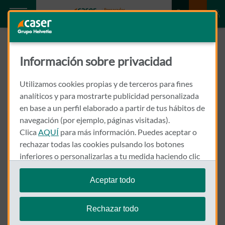
Cuadro médico
Información sobre privacidad
Caser Huelva
Utilizamos cookies propias y de terceros para fines
analíticos y para mostrarte publicidad personalizada
en base a un perfil elaborado a partir de tus hábitos de
navegación (por ejemplo, páginas visitadas).
Clica
AQUÍ
para más información. Puedes aceptar o
rechazar todas las cookies pulsando los botones
Descargar el cuadro médico
inferiores o personalizarlas a tu medida haciendo clic
en
"configurar cookies"
.
Aceptar todo
Te recordamos que puedes modificar tus ajustes de
cookies en cualquier momento en la sección
Política
Rechazar todo
100
Resultados de búsqueda
de Cookies
.