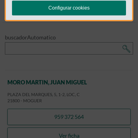
Configurar cookies
Listado
Mapa
buscadorAutomatico
MORO MARTIN, JUAN MIGUEL
PLAZA DEL MARQUES, 5, 1-2, LOC, C
21800
-
MOGUER
959 372 564
llamar MORO MARTIN, JU
Ver ficha