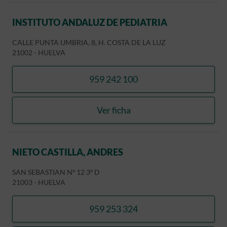
INSTITUTO ANDALUZ DE PEDIATRIA
CALLE PUNTA UMBRIA, 8, H. COSTA DE LA LUZ
21002
-
HUELVA
959 242 100
llamar INSTITUTO ANDALU
Ver ficha
INSTITUTO ANDALUZ DE P
NIETO CASTILLA, ANDRES
SAN SEBASTIAN Nº 12 3º D
21003
-
HUELVA
959 253 324
llamar NIETO CASTILLA, A