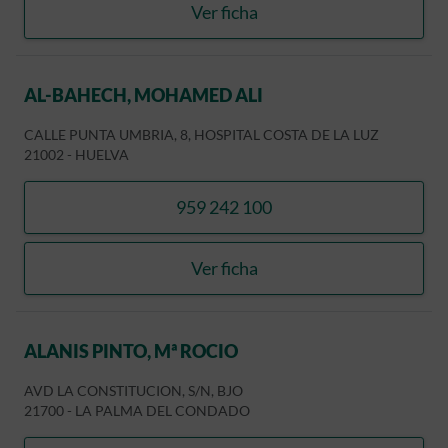
Ver ficha
ANGUITA BARREDA, FRANC
AL-BAHECH, MOHAMED ALI
CALLE PUNTA UMBRIA, 8, HOSPITAL COSTA DE LA LUZ
21002
-
HUELVA
959 242 100
llamar AL-BAHECH, MOHA
Ver ficha
AL-BAHECH, MOHAMED AL
ALANIS PINTO, Mª ROCIO
AVD LA CONSTITUCION, S/N, BJO
21700
-
LA PALMA DEL CONDADO