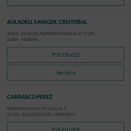
MORO MARTIN, JUAN MIG
AULADELL SANIGER, CRISTOBAL
AVDA. ALCALDE FEDERICO MOLINA 54 1º IZD
21006
-
HUELVA
959 270 622
llamar AULADELL SANIGER
Ver ficha
AULADELL SANIGER, CRIS
CARRASCO PEREZ
MARIANO AYALA Nº 1 LOCAL 5
21710
-
BOLLULLOS DEL CONDADO
959 410 904