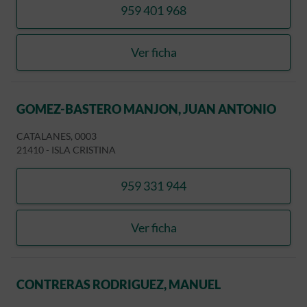
959 401 968
llamar ALANIS PINTO, Mª 
Ver ficha
ALANIS PINTO, Mª ROCIO
GOMEZ-BASTERO MANJON, JUAN ANTONIO
CATALANES, 0003
21410
-
ISLA CRISTINA
959 331 944
llamar GOMEZ-BASTERO 
Ver ficha
GOMEZ-BASTERO MANJON
CONTRERAS RODRIGUEZ, MANUEL