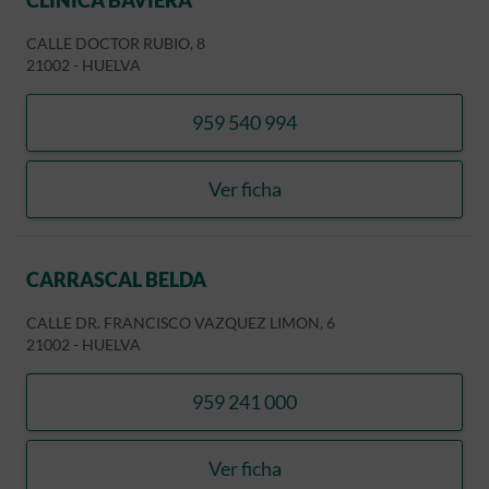
CALLE DOCTOR RUBIO, 8
21002
-
HUELVA
959 540 994
llamar CLINICA BAVIERA
Ver ficha
CLINICA BAVIERA
CARRASCAL BELDA
CALLE DR. FRANCISCO VAZQUEZ LIMON, 6
21002
-
HUELVA
959 241 000
llamar CARRASCAL BELDA
Ver ficha
CARRASCAL BELDA