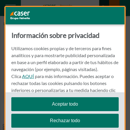
Inicio
GIMENEZ MORALES, ELADIO
Información sobre privacidad
GIMENEZ MORALES, ELADIO
Utilizamos cookies propias y de terceros para fines
INGENIERO ESCOLANO Nº 1 - 1º - 1ª
analíticos y para mostrarte publicidad personalizada
46980 - PATERNA
en base a un perfil elaborado a partir de tus hábitos de
navegación (por ejemplo, páginas visitadas).
961 372 317
Clica
AQUÍ
para más información. Puedes aceptar o
Llamar a GIMENEZ MORALE
rechazar todas las cookies pulsando los botones
inferiores o personalizarlas a tu medida haciendo clic
en
"configurar cookies"
.
Aceptar todo
Ver el mapa en Google Maps
Te recordamos que puedes modificar tus ajustes de
cookies en cualquier momento en la sección
Política
Rechazar todo
de Cookies
.
Especialidades y pruebas