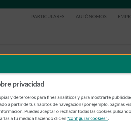
PARTICULARES
AUTÓNOMOS
EMPR
bre privacidad
pias y de terceros para fines analíticos y para mostrarte publicid
rado a partir de tus hábitos de navegación (por ejemplo, páginas vis
nformación. Puedes aceptar o rechazar todas las cookies pulsando
zarlas a tu medida haciendo clic en
"configurar cookies"
.