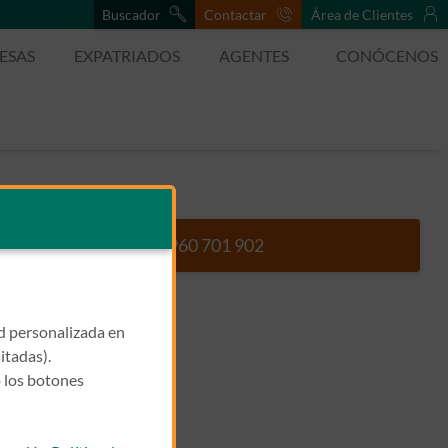
Buscador
Contactar
Área de Clientes
ESAS
EXPATRIADOS
AGENTES
CONÓCENOS
960 701 902
Llamar a COLOM BUJ, ESPE
ad personalizada en
itadas).
 los botones