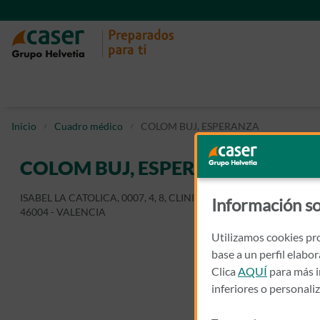
Inicio
Cuadro médico
COLOM BUJ, ESPERANZA
COLOM BUJ, ESPERANZA
ISABEL LA CATOLICA, 0007, 4, 8, CLINICA ESPERANZA COLOM
Información so
46004 - VALENCIA
Utilizamos cookies pro
base a un perfil elabo
Clica
AQUÍ
para más i
inferiores o personali