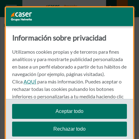
Inicio
AMOROS MARTINEZ, CONCEPCION
Información sobre privacidad
AMOROS MARTINEZ,
CONCEPCION
Utilizamos cookies propias y de terceros para fines
analíticos y para mostrarte publicidad personalizada
en base a un perfil elaborado a partir de tus hábitos de
JAIME II Nº 5
03660 - NOVELDA
navegación (por ejemplo, páginas visitadas).
Clica
AQUÍ
para más información. Puedes aceptar o
965 603 450
rechazar todas las cookies pulsando los botones
Llamar a AMOROS MARTI
inferiores o personalizarlas a tu medida haciendo clic
en
"configurar cookies"
.
Aceptar todo
Te recordamos que puedes modificar tus ajustes de
Ver el mapa en Google Maps
cookies en cualquier momento en la sección
Política
Rechazar todo
de Cookies
.