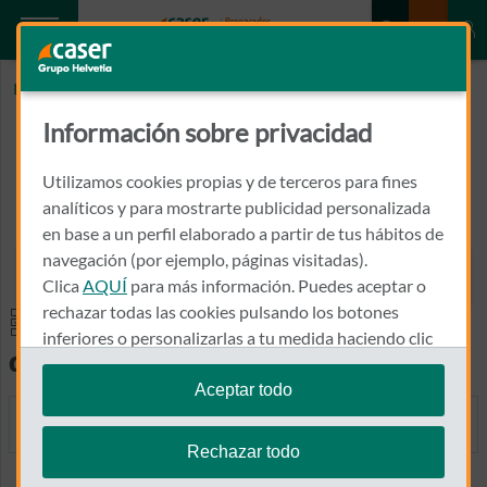
Inicio
PARIENTE LOPEZ, MARGARITA
Información sobre privacidad
PARIENTE LOPEZ, MARGARITA
Utilizamos cookies propias y de terceros para fines
SUECA Nº 34
analíticos y para mostrarte publicidad personalizada
46450 - BENIFAIO
en base a un perfil elaborado a partir de tus hábitos de
navegación (por ejemplo, páginas visitadas).
961 784 424
Clica
AQUÍ
para más información. Puedes aceptar o
Llamar a PARIENTE LOPEZ
rechazar todas las cookies pulsando los botones
Especialidades y pruebas
inferiores o personalizarlas a tu medida haciendo clic
diagnósticas
en
"configurar cookies"
.
Aceptar todo
Te recordamos que puedes modificar tus ajustes de
MEDICINA GENERAL
cookies en cualquier momento en la sección
Política
Rechazar todo
de Cookies
.