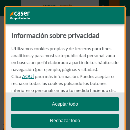
Inicio
PALACIOS RUBIO, AFRICA
Información sobre privacidad
PALACIOS RUBIO, AFRICA
Utilizamos cookies propias y de terceros para fines
AVDA. REPUBLICA ARGENTINA, 33, 5-20
analíticos y para mostrarte publicidad personalizada
46700 - GANDIA
en base a un perfil elaborado a partir de tus hábitos de
navegación (por ejemplo, páginas visitadas).
907 301 598
Clica
AQUÍ
para más información. Puedes aceptar o
Llamar a PALACIOS RUBIO,
rechazar todas las cookies pulsando los botones
inferiores o personalizarlas a tu medida haciendo clic
en
"configurar cookies"
.
Aceptar todo
Ver el mapa en Google Maps
Te recordamos que puedes modificar tus ajustes de
cookies en cualquier momento en la sección
Política
Rechazar todo
de Cookies
.
Especialidades y pruebas