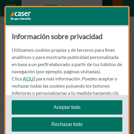
Inicio
FERRANDO RODA, JUAN DE DIOS
Información sobre privacidad
FERRANDO RODA, JUAN DE
DIOS
Utilizamos cookies propias y de terceros para fines
analíticos y para mostrarte publicidad personalizada
en base a un perfil elaborado a partir de tus hábitos de
CHILE, 12, 5-16
46021 - VALENCIA
navegación (por ejemplo, páginas visitadas).
Clica
AQUÍ
para más información. Puedes aceptar o
963 694 660
rechazar todas las cookies pulsando los botones
Llamar a FERRANDO RODA,
inferiores o personalizarlas a tu medida haciendo clic
en
"configurar cookies"
.
Aceptar todo
Te recordamos que puedes modificar tus ajustes de
Ver el mapa en Google Maps
cookies en cualquier momento en la sección
Política
Rechazar todo
de Cookies
.