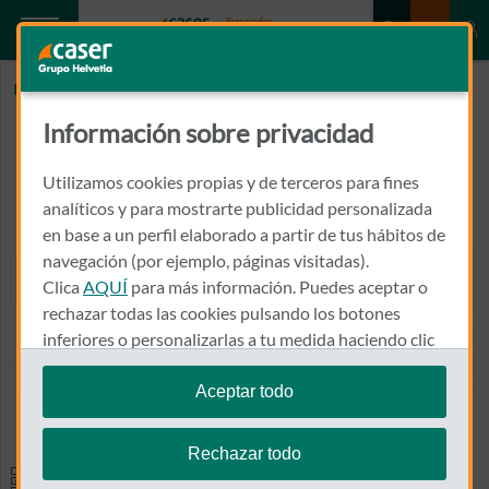
Inicio
BARCELO ALCAÑIZ, MANUEL
Información sobre privacidad
BARCELO ALCAÑIZ, MANUEL
Utilizamos cookies propias y de terceros para fines
DUQUE DE LIRIA, 68 - 1º
analíticos y para mostrarte publicidad personalizada
46160 - LLIRIA
en base a un perfil elaborado a partir de tus hábitos de
navegación (por ejemplo, páginas visitadas).
962 781 196
Clica
AQUÍ
para más información. Puedes aceptar o
Llamar a BARCELO ALCAÑI
rechazar todas las cookies pulsando los botones
inferiores o personalizarlas a tu medida haciendo clic
en
"configurar cookies"
.
Aceptar todo
Ver el mapa en Google Maps
Te recordamos que puedes modificar tus ajustes de
cookies en cualquier momento en la sección
Política
Rechazar todo
de Cookies
.
Especialidades y pruebas