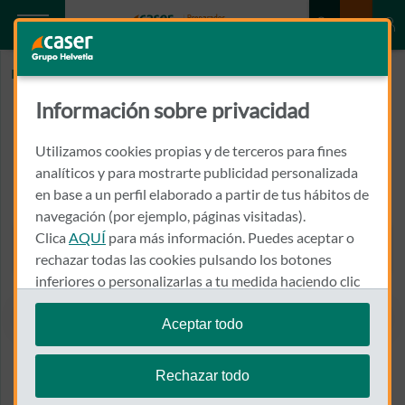
Inicio
SILVA POMARINO, MARIELA PIA
Información sobre privacidad
SILVA POMARINO, MARIELA PIA
Utilizamos cookies propias y de terceros para fines
CALLE ROSA MARIA MOLAS, 25, HOSPITAL VITHAS REY SON
analíticos y para mostrarte publicidad personalizada
JAIME CASTELLON
en base a un perfil elaborado a partir de tus hábitos de
12004 - CASTELLON DE LA PLANA
navegación (por ejemplo, páginas visitadas).
Clica
AQUÍ
para más información. Puedes aceptar o
964 726 000
Llamar a SILVA POMARINO,
rechazar todas las cookies pulsando los botones
inferiores o personalizarlas a tu medida haciendo clic
en
"configurar cookies"
.
Aceptar todo
Te recordamos que puedes modificar tus ajustes de
Ver el mapa en Google Maps
cookies en cualquier momento en la sección
Política
Rechazar todo
de Cookies
.