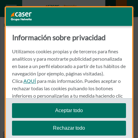
Inicio
CLINICA ETIOSALUD
Información sobre privacidad
CLINICA ETIOSALUD
Utilizamos cookies propias y de terceros para fines
CALLE LA TORRE, 6
analíticos y para mostrarte publicidad personalizada
24002 - LEON
en base a un perfil elaborado a partir de tus hábitos de
navegación (por ejemplo, páginas visitadas).
681 824 126
Clica
AQUÍ
para más información. Puedes aceptar o
Llamar a CLINICA ETIOSAL
rechazar todas las cookies pulsando los botones
inferiores o personalizarlas a tu medida haciendo clic
en
"configurar cookies"
.
Aceptar todo
Ver el mapa en Google Maps
Te recordamos que puedes modificar tus ajustes de
cookies en cualquier momento en la sección
Política
Rechazar todo
de Cookies
.
Especialidades y pruebas