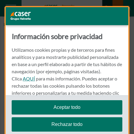
Inicio
UNIDAD DE LA MUJER RECOLETAS SALUD
Información sobre privacidad
UNIDAD DE LA MUJER
RECOLETAS SALUD
Utilizamos cookies propias y de terceros para fines
analíticos y para mostrarte publicidad personalizada
en base a un perfil elaborado a partir de tus hábitos de
CALLE BECERRO DE BENGOA, 12
34002 - PALENCIA
navegación (por ejemplo, páginas visitadas).
Clica
AQUÍ
para más información. Puedes aceptar o
979 747 700
rechazar todas las cookies pulsando los botones
Llamar a UNIDAD DE LA M
inferiores o personalizarlas a tu medida haciendo clic
en
"configurar cookies"
.
Aceptar todo
Te recordamos que puedes modificar tus ajustes de
Ver el mapa en Google Maps
cookies en cualquier momento en la sección
Política
Rechazar todo
de Cookies
.