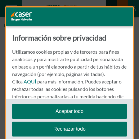
Inicio
ESPAI DE FISIOTER I BENESTAR GEMMA ARIAS
Información sobre privacidad
ESPAI DE FISIOTER I BENESTAR
GEMMA ARIAS
Utilizamos cookies propias y de terceros para fines
analíticos y para mostrarte publicidad personalizada
en base a un perfil elaborado a partir de tus hábitos de
CALLE PRIORAT, 12, BJ
43890 - L´HOSPITALET DE L´INFANT
navegación (por ejemplo, páginas visitadas).
Clica
AQUÍ
para más información. Puedes aceptar o
977 822 069
rechazar todas las cookies pulsando los botones
Llamar a ESPAI DE FISIOT
inferiores o personalizarlas a tu medida haciendo clic
en
"configurar cookies"
.
Aceptar todo
Te recordamos que puedes modificar tus ajustes de
Ver el mapa en Google Maps
cookies en cualquier momento en la sección
Política
Rechazar todo
de Cookies
.