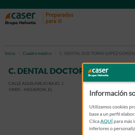
Inicio
Cuadro médico
C. DENTAL DOCTORAS LOPEZ GONZA
C. DENTAL DOCTORAS LOPEZ G
CALLE AGUILAREJO BAJO, 1
14005 - HIGUERON, EL
Información so
Utilizamos cookies pro
base a un perfil elabo
Clica
AQUÍ
para más i
inferiores o personali