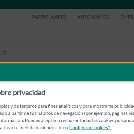
PARTICULARES
AUTÓNOMOS
EMPR
LEZ
ONZALEZ
bre privacidad
pias y de terceros para fines analíticos y para mostrarte publicid
rado a partir de tus hábitos de navegación (por ejemplo, páginas vis
nformación. Puedes aceptar o rechazar todas las cookies pulsando
zarlas a tu medida haciendo clic en
"configurar cookies"
.