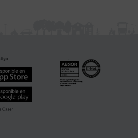
tigo
s Caser