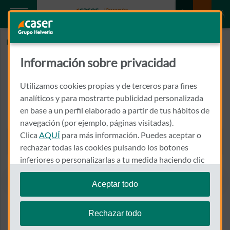
Inicio
GARCIA SANZ, MIGUEL
Información sobre privacidad
GARCIA SANZ, MIGUEL
Utilizamos cookies propias y de terceros para fines
CALLE GRAN VIA SAN MARCOS, 15, 1º, CENTRO MEDICO GRAN
analíticos y para mostrarte publicidad personalizada
VIA
en base a un perfil elaborado a partir de tus hábitos de
24001 - LEON
navegación (por ejemplo, páginas visitadas).
Clica
AQUÍ
para más información. Puedes aceptar o
987 875 240
Llamar a GARCIA SANZ, MI
rechazar todas las cookies pulsando los botones
inferiores o personalizarlas a tu medida haciendo clic
en
"configurar cookies"
.
Aceptar todo
Te recordamos que puedes modificar tus ajustes de
Ver el mapa en Google Maps
cookies en cualquier momento en la sección
Política
Rechazar todo
de Cookies
.