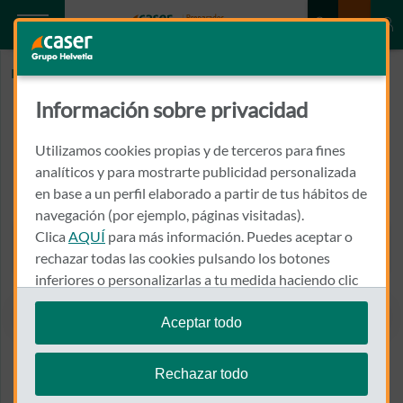
Inicio
SARDA GASCON, JORGE
Información sobre privacidad
SARDA GASCON, JORGE
Utilizamos cookies propias y de terceros para fines
CALLE CALLOSA DE EN SARRIA, 12, HOSPITAL VITHAS VIRGEN
analíticos y para mostrarte publicidad personalizada
DEL CONSUELO
en base a un perfil elaborado a partir de tus hábitos de
46007 - VALENCIA
navegación (por ejemplo, páginas visitadas).
Clica
AQUÍ
para más información. Puedes aceptar o
963 174 000
Llamar a SARDA GASCON, 
rechazar todas las cookies pulsando los botones
inferiores o personalizarlas a tu medida haciendo clic
en
"configurar cookies"
.
Aceptar todo
Te recordamos que puedes modificar tus ajustes de
Ver el mapa en Google Maps
cookies en cualquier momento en la sección
Política
Rechazar todo
de Cookies
.