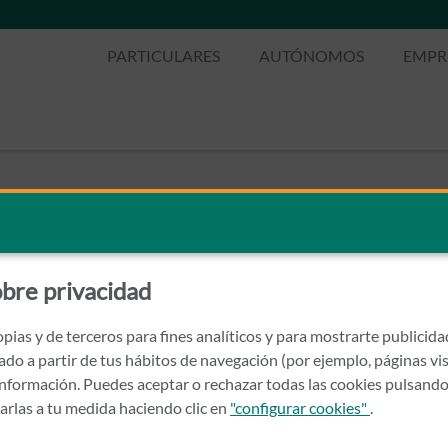
PARTICULARES
AUTÓNOMOS
EMPR
bre privacidad
pias y de terceros para fines analíticos y para mostrarte publicid
rado a partir de tus hábitos de navegación (por ejemplo, páginas vis
nformación. Puedes aceptar o rechazar todas las cookies pulsando
zarlas a tu medida haciendo clic en
"configurar cookies"
.