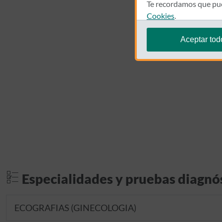
Te recordamos que pue
Cookies
.
Aceptar tod
Especialidades y pruebas diagnó
ECOGRAFIAS (GINECOLOGIA)