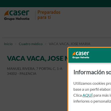
Inicio
Cuadro médico
VACA VACA, JOSE MARIA
VACA VACA, JOSE MARIA
MANUEL RIVERA, 7 PORTAL C, 1-A
Información so
34002 - PALENCIA
Utilizamos cookies pro
base a un perfil elabo
Clica
AQUÍ
para más i
inferiores o personali