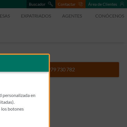
Buscador
Contactar
Área de Clientes
ESAS
EXPATRIADOS
AGENTES
CONÓCENOS
979 730 782
Llamar a VACA VACA, JOSE 
ad personalizada en
itadas).
 los botones