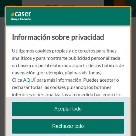
Inicio
C DE TRAUMATOLOGIA DR HECTOR RUPEREZ
Información sobre privacidad
C DE TRAUMATOLOGIA DR
HECTOR RUPEREZ
Utilizamos cookies propias y de terceros para fines
analíticos y para mostrarte publicidad personalizada
en base a un perfil elaborado a partir de tus hábitos de
CALLE MIGUEL SERVET, 4
12003 - CASTELLON DE LA PLANA
navegación (por ejemplo, páginas visitadas).
Clica
AQUÍ
para más información. Puedes aceptar o
601 168 540
rechazar todas las cookies pulsando los botones
Llamar a C DE TRAUMATO
inferiores o personalizarlas a tu medida haciendo clic
en
"configurar cookies"
.
Aceptar todo
Te recordamos que puedes modificar tus ajustes de
Ver el mapa en Google Maps
cookies en cualquier momento en la sección
Política
Rechazar todo
de Cookies
.