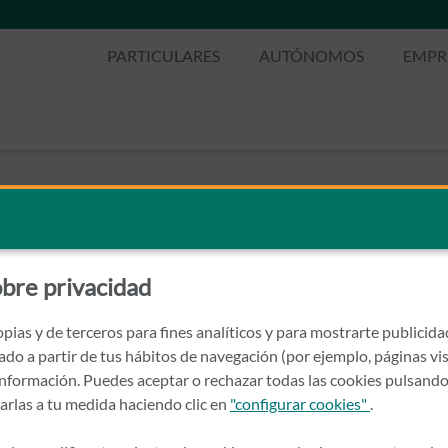
PARTICULARES
AUTÓNOMOS
EMPR
SE
bre privacidad
pias y de terceros para fines analíticos y para mostrarte publicid
rado a partir de tus hábitos de navegación (por ejemplo, páginas vis
nformación. Puedes aceptar o rechazar todas las cookies pulsando
zarlas a tu medida haciendo clic en
"configurar cookies"
.