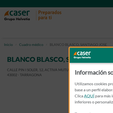
Inicio
Cuadro médico
BLANCO BLASCO, SANTIAGO JOSE
BLANCO BLASCO, SANTIAGO JO
CALLE PIN I SOLER, 12, ACTIVA MUTUA
Información so
43002 - TARRAGONA
Utilizamos cookies pro
base a un perfil elabo
Clica
AQUÍ
para más i
inferiores o personali